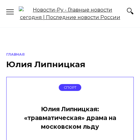
Перейти
к
содержанию
ГЛАВНАЯ
Юлия Липницкая
СПОРТ
Юлия Липницкая:
«травматическая» драма на
московском льду