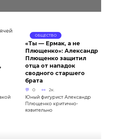
ОБЩЕСТВО
«Ты — Ермак, а не
Плющенко»: Александр
Плющенко защитил
,
отца от нападок
сводного старшего
брата
0
2к.
акой
Юный фигурист Александр
Плющенко критично-
язвительно