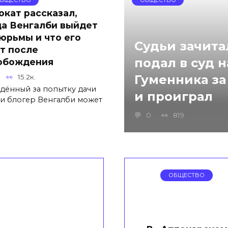
окат рассказал,
да Венгалби выйдет
тюрьмы и что его
Судьи зачита
т после
подал в суд 
обождения
15.2к.
Гуменника за
дённый за попытку дачи
и проиграл
ки блогер Венгалби может
0
819
ОБЩЕСТВО