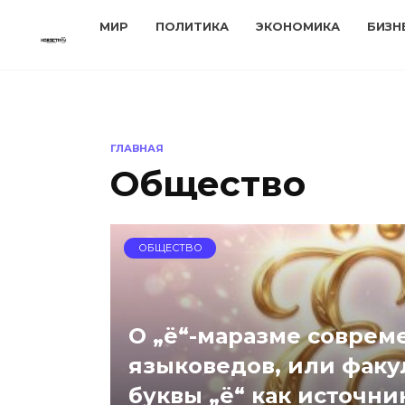
Перейти
МИР
ПОЛИТИКА
ЭКОНОМИКА
БИЗН
к
содержанию
ГЛАВНАЯ
Общество
ОБЩЕСТВО
О „ё“-маразме соврем
языковедов, или факу
буквы „ё“ как источн