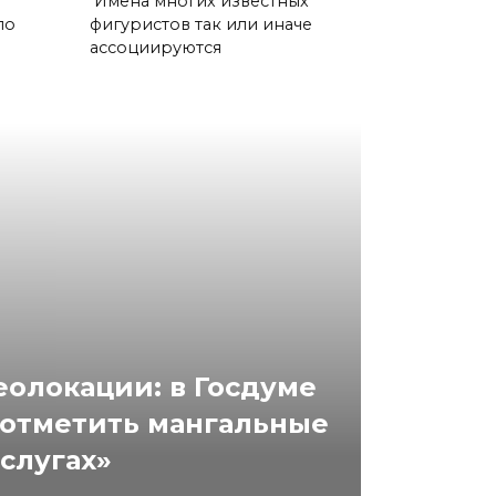
Имена многих известных
по
фигуристов так или иначе
ассоциируются
олокации: в Госдуме
отметить мангальные
услугах»