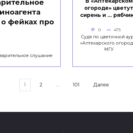
В «Аптекарском
арительное
огороде» цвету
иноагента
сирень и … рябчи
о фейках про
0
475
Судя по цветочной ау
«Аптекарского огород
МГУ
варительное слушание
1
2
…
101
Далее