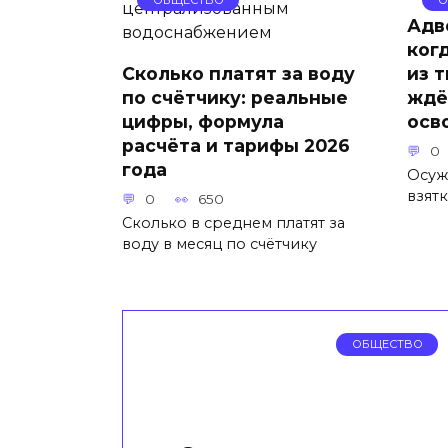
Адв
ког
Сколько платят за воду
из 
по счётчику: реальные
ждё
цифры, формула
осв
расчёта и тарифы 2026
0
года
Осуж
взят
0
650
Сколько в среднем платят за
воду в месяц по счётчику
ОБЩЕСТВО