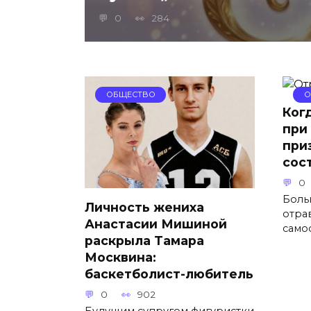
0
284
ОБЩЕСТВО
О
Ког
при
при
сос
0
Боль
Личность жениха
отра
Анастасии Мишиной
само
раскрыла Тамара
Москвина:
баскетболист-любитель
0
902
Будущим супругом фигуристки