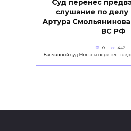
Суд перенес предв
слушание по делу 
Артура Смольянинова 
ВС РФ
0
442
Басманный суд Москвы перенес пред
Пагинация
записей