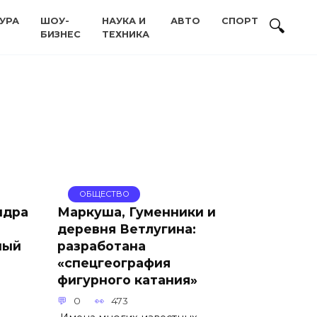
УРА
ШОУ-
НАУКА И
АВТО
СПОРТ
БИЗНЕС
ТЕХНИКА
ОБЩЕСТВО
ндра
Маркуша, Гуменники и
деревня Ветлугина:
ный
разработана
«спецгеография
фигурного катания»
0
473