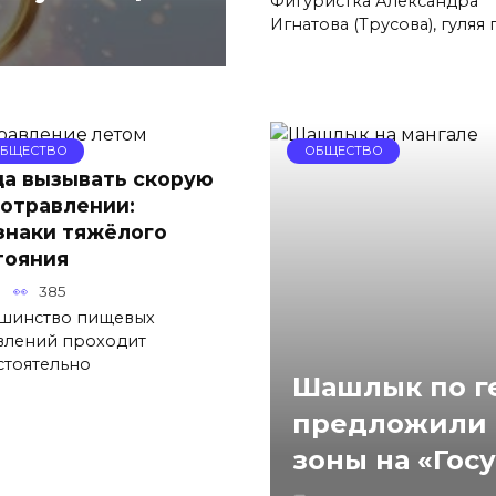
Фигуристка Александра
Игнатова (Трусова), гуляя 
БЩЕСТВО
ОБЩЕСТВО
да вызывать скорую
 отравлении:
знаки тяжёлого
тояния
385
шинство пищевых
влений проходит
стоятельно
Шашлык по ге
предложили 
зоны на «Гос