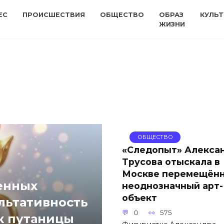
ЕС
ПРОИСШЕСТВИЯ
ОБЩЕСТВО
ОБРАЗ
КУЛЬТ
ЖИЗНИ
ОБЩЕСТВО
«Следопыт» Алекса
Трусова отыскала в
Москве перемещён
енных
неоднозначный арт-
объект
льтативность
0
575
ик путаницы