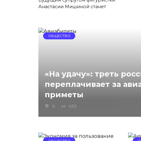
Анастасии Мишиной станет
ОБЩЕСТВО
«На удачу»: треть рос
переплачивает за ави
приметы
0
433
ОБЩЕСТВО
О