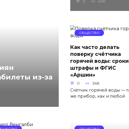
0
456
ОБЩЕСТВО
Как часто делать
поверку счётчика
горячей воды: сроки
сиян
штрафы и ФГИС
«Аршин»
абилеты из-за
0
368
Счётчик горячей воды — т
же прибор, как и любой
БЩЕСТВО
ОБЩЕСТВО