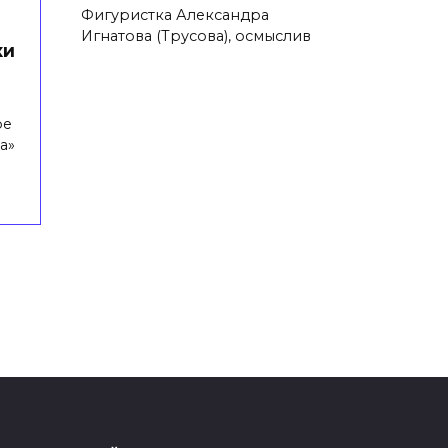
Фигуристка Александра
т
Игнатова (Трусова), осмыслив
ки
ре
а»