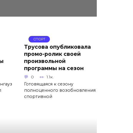
СПОРТ
Трусова опубликовала
промо-ролик своей
пы
произвольной
программы на сезон
0
1.1к.
нгауз
Готовящаяся к сезону
л
полноценного возобновления
спортивной