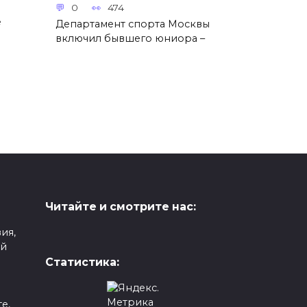
0
474
е
Департамент спорта Москвы
включил бывшего юниора –
Читайте и смотрите нас:
ия,
ой
Статистика:
е,