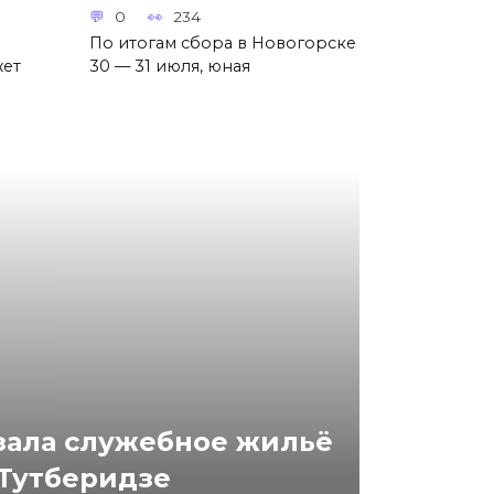
0
234
По итогам сбора в Новогорске
жет
30 — 31 июля, юная
зала служебное жильё
 Тутберидзе