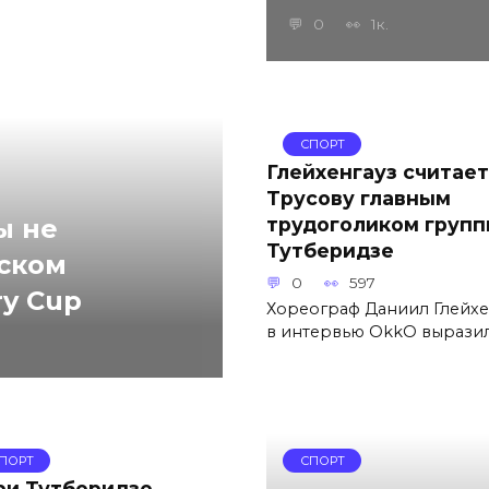
0
1к.
СПОРТ
Глейхенгауз считает
Трусову главным
трудоголиком груп
ы не
Тутберидзе
ском
0
597
y Cup
Хореограф Даниил Глейхе
в интервью OkkO вырази
ПОРТ
СПОРТ
ри Тутберидзе