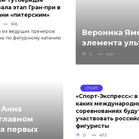
вала этап Гран-при в
ани «питерским»
616
Вероника Яме
 из ведущих тренеров
ны по фигурному катанию
элемента уль
0
469
СПОРТ
«Спорт-Экспресс»: в
каких международн
 Анна
соревнованиях буду
 главном
участвовать россий
фигуристы
на первых
0
473