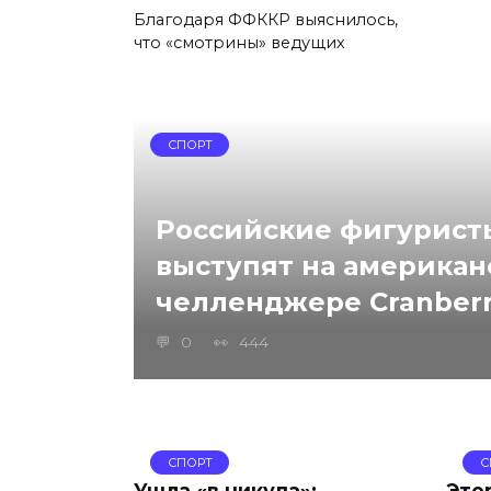
Благодаря ФФККР выяснилось,
что «смотрины» ведущих
СПОРТ
Российские фигурист
выступят на американ
челленджере Cranberr
0
444
СПОРТ
С
Ушла «в никуда»:
Эте