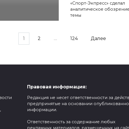
«Спорт-Экпресс» сделал
аналитическое обозрени
темы
1
2
…
124
Далее
Правовая информация:
вости
Редакция не несет ответственности за действ
предпринятые на основании опубликованн
,
информации.
Ответственность за содержание любых
рекламных материалов, размещенных на сайт