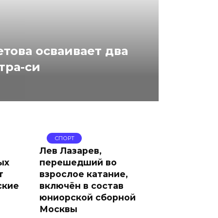
това осваивает два
тра-си
СПОРТ
Лев Лазарев,
ых
перешедший во
т
взрослое катание,
ские
включён в состав
юниорской сборной
Москвы