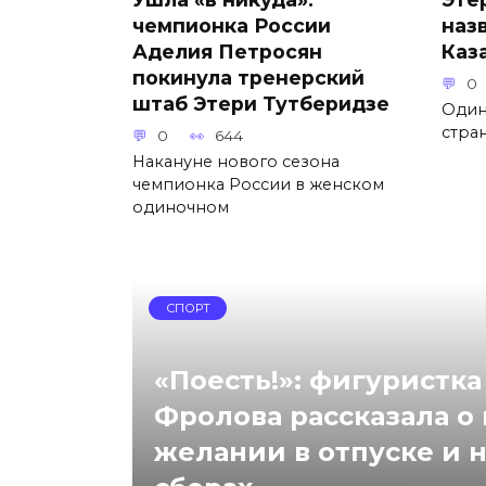
чемпионка России
наз
Аделия Петросян
Каз
покинула тренерский
0
штаб Этери Тутберидзе
Один
стра
0
644
Накануне нового сезона
чемпионка России в женском
одиночном
СПОРТ
«Поесть!»: фигуристка
Фролова рассказала о
желании в отпуске и 