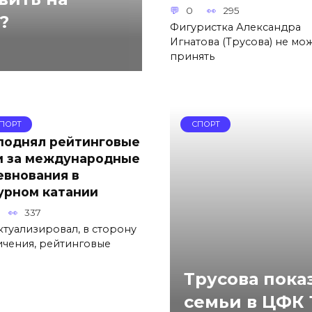
0
295
?
Фигуристка Александра
Игнатова (Трусова) не мо
принять
ПОРТ
СПОРТ
 поднял рейтинговые
и за международные
евнования в
урном катании
337
ктуализировал, в сторону
ичения, рейтинговые
Трусова пока
семьи в ЦФК