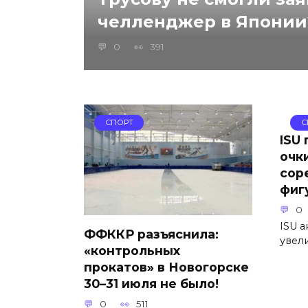
челленджер в Японии
0
391
СПОРТ
С
ISU
очк
сор
фиг
0
ISU а
ФФККР разъяснила:
увел
«контрольных
прокатов» в Новогорске
30–31 июля не было!
0
511