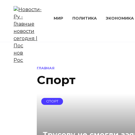
Перейти
к
содержанию
МИР
ПОЛИТИКА
ЭКОНОМИКА
ГЛАВНАЯ
Спорт
СПОРТ
Трусову не смогли зая