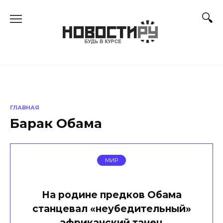
Перейти
к
содержанию
ГЛАВНАЯ
Барак Обама
МИР
На родине предков Обама
станцевал «неубедительный»
африканский танец