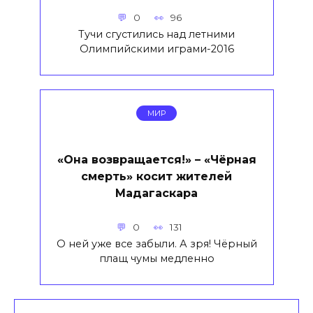
0
96
Тучи сгустились над летними
Олимпийскими играми-2016
МИР
«Она возвращается!» – «Чёрная
смерть» косит жителей
Мадагаскара
0
131
О ней уже все забыли. А зря! Чёрный
плащ чумы медленно