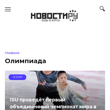
Перейти
к
содержанию
ГЛАВНАЯ
Олимпиада
СПОРТ
ISU проведёт первый
объединённый чемпионат мира в