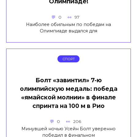
Олимпиаде!
0
97
Наиболее обильным по победам на
Олимпиаде выдался для
СПОРТ
Болт «завинтил» 7-ю
олимпийскую медаль: победа
«ямайской молнии» в финале
спринта на 100 м в Рио
0
206
Минувшей ночью Усейн Болт уверенно
победил в финальном