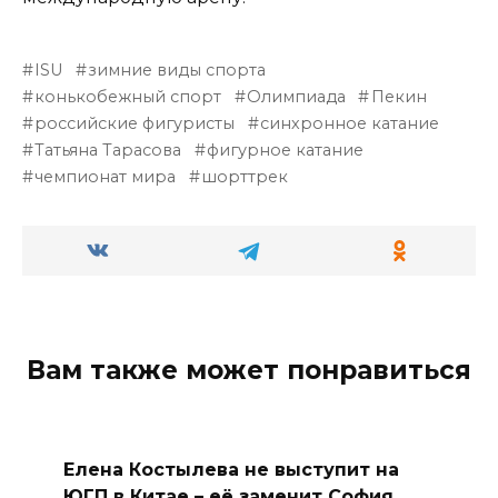
ISU
зимние виды спорта
конькобежный спорт
Олимпиада
Пекин
российские фигуристы
синхронное катание
Татьяна Тарасова
фигурное катание
чемпионат мира
шорттрек
Вам также может понравиться
Елена Костылева не выступит на
ЮГП в Китае – её заменит София