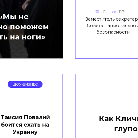
0
113
 «Мы не
Заместитель секретар
 но поможем
Совета национально
безопасности
ть на ноги»
ШОУ-БИЗНЕС
Таисия Повалий
Как Клич
боится ехать на
глупо
Украину