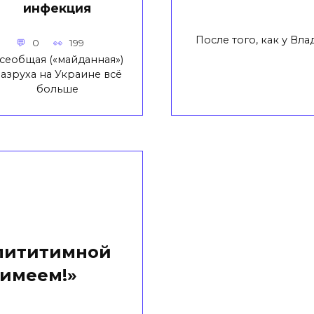
инфекция
После того, как у В
0
199
сеобщая («майданная»)
азруха на Украине всё
больше
елититимной
 имеем!»