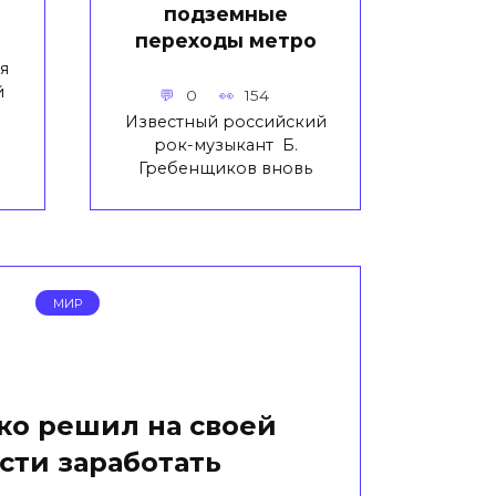
подземные
переходы метро
я
й
0
154
Известный российский
рок-музыкант Б.
Гребенщиков вновь
МИР
ко решил на своей
сти заработать