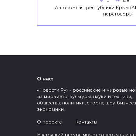
0
158
Автономная республики Крым (АРК
переговоры
О нас:
«Новости Ру» - российские и мировые но
из мира авто, культуры, науки и техники,
общества, политики, спорта, шоу-бизнеса
экономики.
О проекте
Контакты
Настоящий ресурс может содержать мат