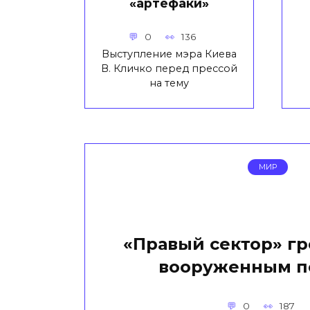
«артефаки»
0
136
Выступление мэра Киева
В. Кличко перед прессой
на тему
МИР
«Правый сектор» гр
вооруженным п
0
187