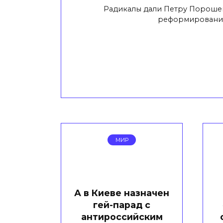
Радикалы дали Петру Порошен
реформировани
МИР
А в Киеве назначен
гей-парад с
антироссийским