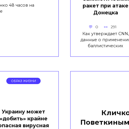
ко 48 часов на
ракет при атаке
е
Донецка
0
291
Как утверждает CNN,
данные о применени
баллистических
ОБРАЗ ЖИЗНИ
Украину может
Кличко
«добить» крайне
Поветкиным 
опасная вирусная