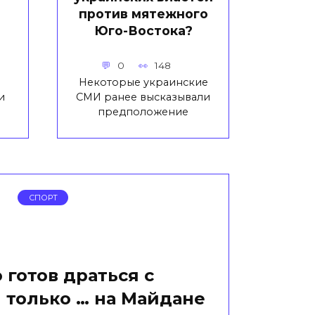
против мятежного
Юго-Востока?
0
148
Некоторые украинские
и
СМИ ранее высказывали
предположение
СПОРТ
 готов драться с
только … на Майдане