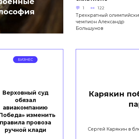
 военные
1
122
илософия
Трехкратный олимпийск
чемпион Александр
Большунов
БИЗНЕС
Верховный суд
Карякин по
обязал
па
авиакомпанию
Победа» изменить
правила провоза
Сергей Карякин в б
ручной клади