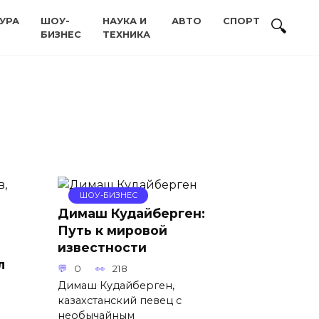
УРА
ШОУ-
НАУКА И
АВТО
СПОРТ
БИЗНЕС
ТЕХНИКА
ШОУ-БИЗНЕС
Димаш Кудайберген:
Путь к мировой
известности
л
0
218
Димаш Кудайберген,
казахстанский певец с
необычайным