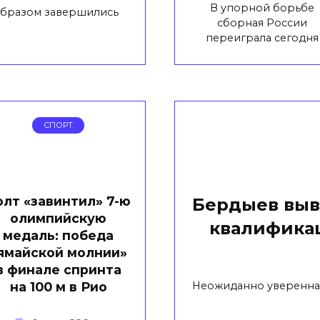
В упорной борьбе
образом завершились
сборная России
переиграла сегодня
СПОРТ
олт «завинтил» 7-ю
Бердыев выв
олимпийскую
квалифика
медаль: победа
ямайской молнии»
в финале спринта
Неожиданно уверенная
на 100 м в Рио