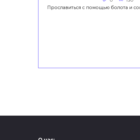
0
130
Прославиться с помощью болота и со
Пагинация
записей
О нас: