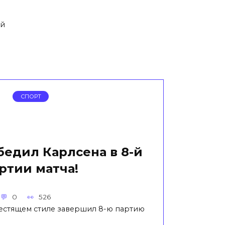
ий
СПОРТ
бедил Карлсена в 8-й
ртии матча!
0
526
лестящем стиле завершил 8-ю партию