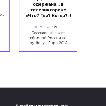
одержана… в
телевикторине
«Что? Где? Когда?»!
а»
0
127
Бесславный вылет
сборной России по
футболу с Евро-2016
Читайте и смотрите нас: