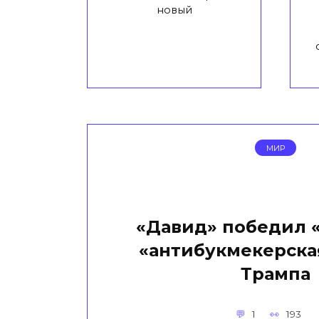
новый
МИР
«Давид» победил «
«антибукмекерска
Трампа
1
193