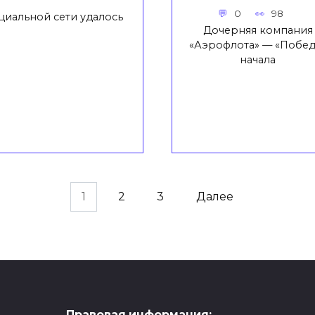
0
98
циальной сети удалось
Дочерняя компания
«Аэрофлота» — «Побед
начала
1
2
3
Далее
Правовая информация: