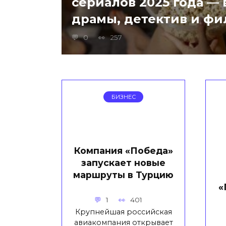
сериалов 2025 года —
драмы, детектив и ф
0
257
БИЗНЕС
Компания «Победа»
запускает новые
маршруты в Турцию
«
1
401
Крупнейшая российская
авиакомпания открывает