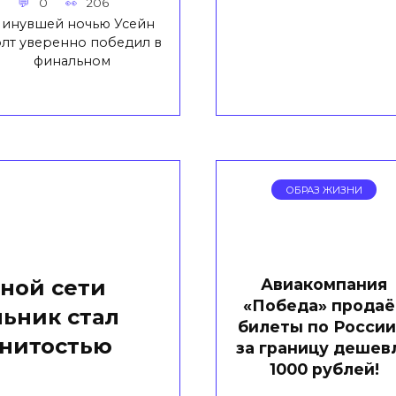
0
206
инувшей ночью Усейн
лт уверенно победил в
финальном
ОБРАЗ ЖИЗНИ
Авиакомпания
ной сети
«Победа» продаё
ьник стал
билеты по России
енитостью
за границу дешев
1000 рублей!