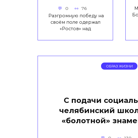
М
0
76
Бо
Разгромную победу на
своём поле одержал
«Ростов» над
ОБРАЗ ЖИЗНИ
С подачи социаль
челябинский школ
«болотной» знам