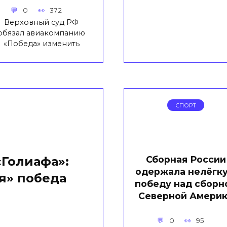
0
372
Верховный суд РФ
обязал авиакомпанию
«Победа» изменить
СПОРТ
Сборная России
Голиафа»:
одержала нелёгк
я» победа
победу над сборн
Северной Амери
0
95