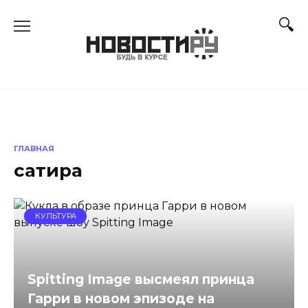
Перейти
к
содержанию
ГЛАВНАЯ
сатира
КУЛЬТУРА
Spitting Image высмеял принца
Гарри в новом эпизоде на