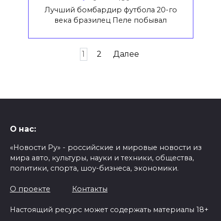
Лучший бомбардир футбола 20-го
века бразилец Пеле побывал
Пагинация
1
2
Далее
записей
О нас:
«Новости Ру» - российские и мировые новости из
мира авто, культуры, науки и техники, общества,
политики, спорта, шоу-бизнеса, экономики.
О проекте
Контакты
Настоящий ресурс может содержать материалы 18+