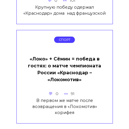
0
101
Крупную победу одержал
«Краснодар» дома над французской
СПОРТ
«Локо» + Сёмин = победа в
гостях: о матче чемпионата
России «Краснодар –
«Локомотив»
0
91
В первом же матче после
возвращения в «Локомотив»
корифея