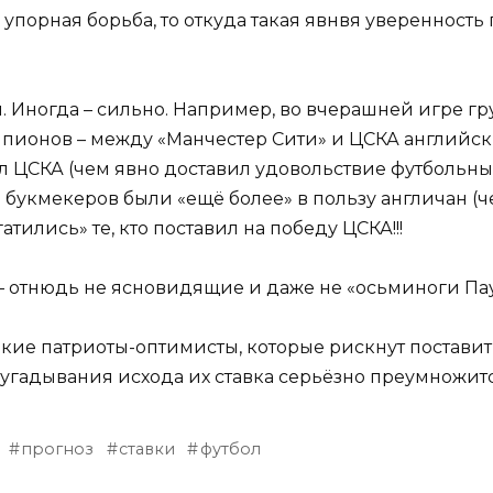
я упорная борьба, то откуда такая явнвя уверенность
 Иногда – сильно. Например, во вчерашней игре гр
пионов – между «Манчестер Сити» и ЦСКА английск
л ЦСКА (чем явно доставил удовольствие футбольным
ы букмекеров были «ещё более» в пользу англичан (ч
огатились» те, кто поставил на победу ЦСКА!!!
ы – отнюдь не ясновидящие и даже не «осьминоги Па
кие патриоты-оптимисты, которые рискнут поставит
е угадывания исхода их ставка серьёзно преумножитс
прогноз
ставки
футбол