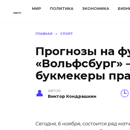
Перейти
МИР
ПОЛИТИКА
ЭКОНОМИКА
БИЗН
к
содержанию
ГЛАВНАЯ
»
СПОРТ
Прогнозы на ф
«Вольфсбург» 
букмекеры пр
АВТОР
Виктор Кондрашкин
Сегодня, 6 ноября, состоится ряд мат