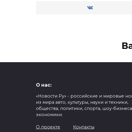
В
Елена Костылева не
Тру
выступит на ЮГП в
Гум
О нас:
Китае – её заменит
ней
«Новости Ру» - российские и мировые но
София Дзепка
ISU
из мира авто, культуры, науки и техники,
В составе российских
Очер
общества, политики, спорта, шоу-бизнеса
участников этапа в Китае
фигу
экономики.
юниорского
нейт
О проекте
Контакты
0
106
0