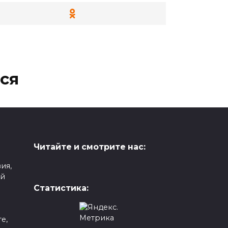
ся
Трусова не примет
жер
участие в шоу Авербуха
Читайте и смотрите нас:
из-за японского
ия,
челленджера
ой
аве
Фигуристка Александра
Статистика:
Игнатова (Трусова) не может
принять
е,
0
351