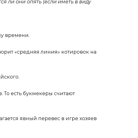
я ли они опять (если иметь в виду
му времени.
ворит «средняя линия» котировок на
йского.
. То есть букмекеры считают
агается явный перевес в игре хозяев