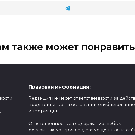
ам также может понравить
сова, Валиева и
Трусову не смогли
енник получили
заявить на челленд
Правовая информация:
тральный статус от
в Японии?
вости
Редакция не несет ответственности за действ
В отсутствие сообщений
предпринятые на основании опубликованн
ФФККР о заявленном сост
едная партия российских
,
информации.
российских
ристов получила
ральный
0
533
Ответственность за содержание любых
рекламных материалов, размещенных на сайт
140