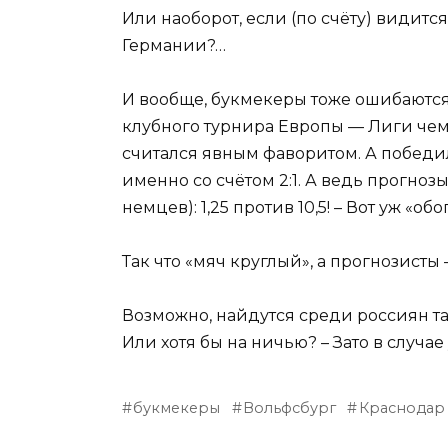
Или наоборот, если (по счёту) видитс
Германии?…
И вообще, букмекеры тоже ошибаются.
клубного турнира Европы — Лиги чем
считался явным фаворитом. А победи
именно со счётом 2:1. А ведь прогноз
немцев): 1,25 против 10,5! – Вот уж «об
Так что «мяч круглый», а прогнозист
Возможно, найдутся среди россиян та
Или хотя бы на ничью? – Зато в случа
букмекеры
Вольфсбург
Краснодар