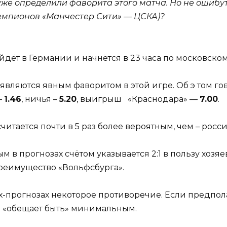
же определили фаворита этого матча. Но не ошибутс
емпионов «Манчестер Сити» — ЦСКА)?
йдёт в Германии и начнётся в 23 часа по московско
являются явным фаворитом в этой игре. Об э том го
—
1.46
, ничья –
5.20
, выигрыш «Краснодара» —
7.00
.
итается почти в 5 раз более вероятным, чем – росси
в прогнозах счётом указывается 2:1 в пользу хозяев
еимущество «Вольфсбурга».
ях-прогнозах некоторое противоречие. Если предпол
е «обещает быть» минимальным.