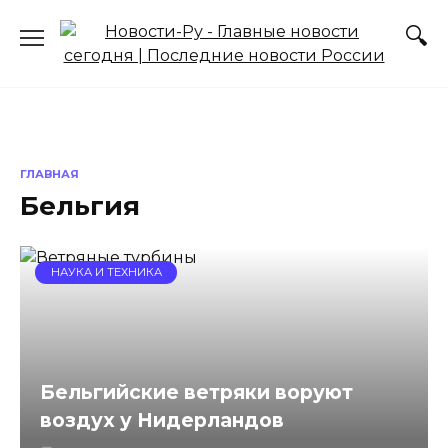
Перейти
к
содержанию
ГЛАВНАЯ
Бельгия
НАУКА И ТЕХНИКА
Бельгийские ветряки воруют
воздух у Нидерландов