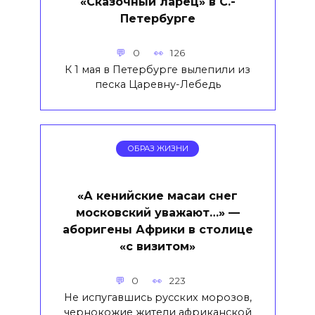
«Сказочный ларец» в С.-
Петербурге
0
126
К 1 мая в Петербурге вылепили из
песка Царевну-Лебедь
ОБРАЗ ЖИЗНИ
«А кенийские масаи снег
московский уважают…» —
аборигены Африки в столице
«с визитом»
0
223
Не испугавшись русских морозов,
чернокожие жители африканской