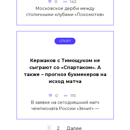
0
142
Московское дерби между
столичными клубами «Локомотив»
СПОРТ
Кержаков с Тимощуком не
сыграют со «Спартаком». А
также – прогноз букмекеров на
исход матча
0
115
В заявке на сегодняшний матч
чемпионата России «Зенит» —
Пагинация
1
2
Далее