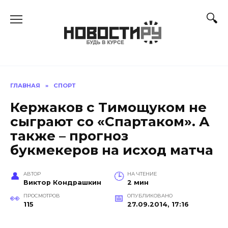
Перейти
к
содержанию
ГЛАВНАЯ
»
СПОРТ
Кержаков с Тимощуком не
сыграют со «Спартаком». А
также – прогноз
букмекеров на исход матча
АВТОР
НА ЧТЕНИЕ
Виктор Кондрашкин
2 мин
ПРОСМОТРОВ
ОПУБЛИКОВАНО
115
27.09.2014, 17:16