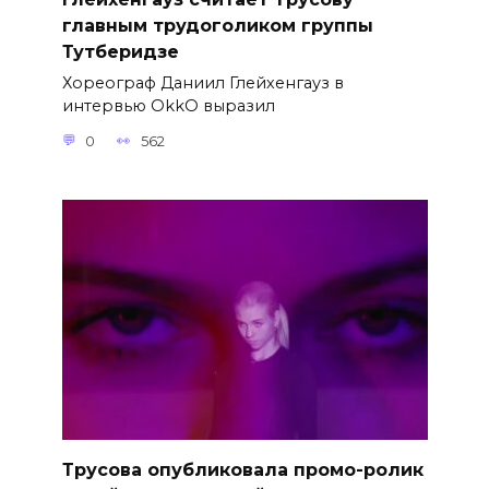
главным трудоголиком группы
Тутберидзе
Хореограф Даниил Глейхенгауз в
интервью OkkO выразил
0
562
Трусова опубликовала промо-ролик