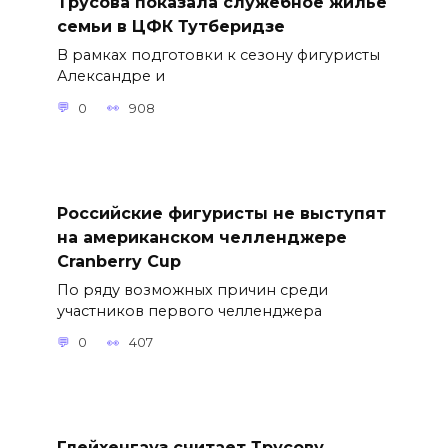
Трусова показала служебное жильё
семьи в ЦФК Тутберидзе
В рамках подготовки к сезону фигуристы
Александре и
0
908
Российские фигуристы не выступят
на американском челленджере
Cranberry Cup
По ряду возможных причин среди
участников первого челленджера
0
407
Глейхенгауз считает Трусову