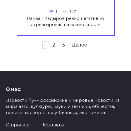
1
147
Рамзан Кадыров резко негативно
отреагировал на возможность
Пагинация
1
2
3
Далее
записей
О нас:
«Новости Ру» - российские и мировые новости из
мира авто, культуры, науки и техники, общества,
политики, спорта, шоу-бизнеса, экономики.
О проекте
Контакты