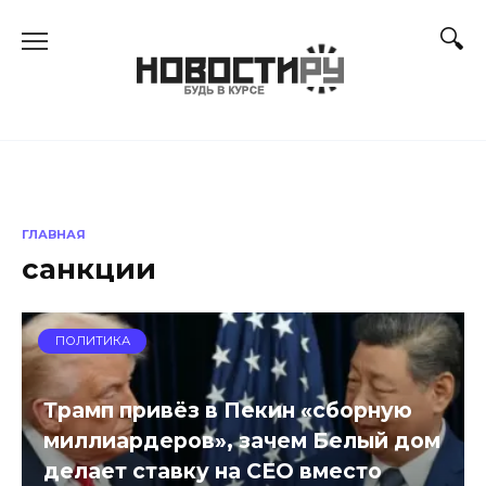
Перейти
к
содержанию
ГЛАВНАЯ
санкции
ПОЛИТИКА
Трамп привёз в Пекин «сборную
миллиардеров», зачем Белый дом
делает ставку на CEO вместо