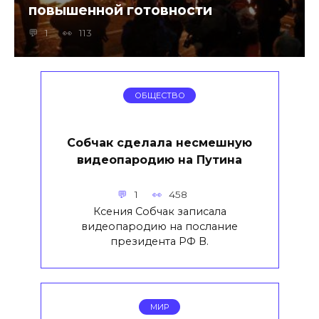
повышенной готовности
1
113
ОБЩЕСТВО
Собчак сделала несмешную
видеопародию на Путина
1
458
Ксения Собчак записала
видеопародию на послание
президента РФ В.
МИР