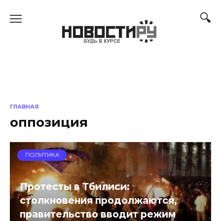
Перейти
к
содержанию
ГЛАВНАЯ
оппозиция
ПОЛИТИКА
Протесты в Тбилиси:
столкновения продолжаются,
правительство вводит режим