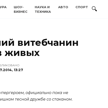
УРА
ШОУ-
НАУКА И
АВТО
СПОРТ
БИЗНЕС
ТЕХНИКА
ний витебчанин
в живых
БЛИКОВАНО
7.2014, 13:27
упергероем, официально пока не
лишком тесной дружбе со стаканом.