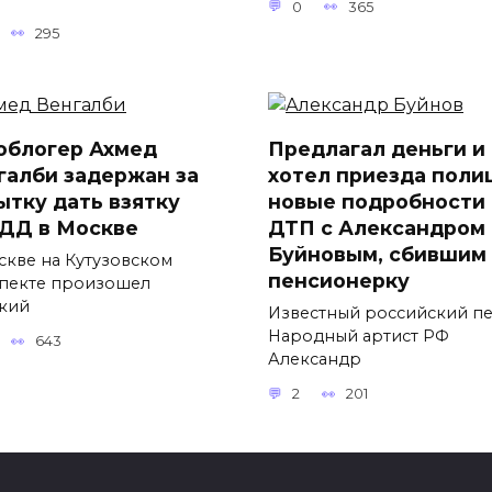
0
365
295
облогер Ахмед
Предлагал деньги и
галби задержан за
хотел приезда поли
ытку дать взятку
новые подробности
ДД в Москве
ДТП с Александром
Буйновым, сбившим
скве на Кутузовском
пенсионерку
пекте произошел
кий
Известный российский пе
Народный артист РФ
643
Александр
2
201