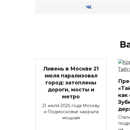
В
Ливень в Москве 21
июля парализовал
Пре
город: затоплены
«Та
дороги, мосты и
как
метро
Зубк
21 июля 2025 года Москву
дер
и Подмосковье накрыла
Стал
мощная
подр
на