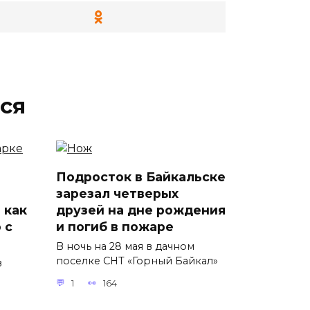
ся
Подросток в Байкальске
зарезал четверых
 как
друзей на дне рождения
 с
и погиб в пожаре
В ночь на 28 мая в дачном
поселке СНТ «Горный Байкал»
в
1
164