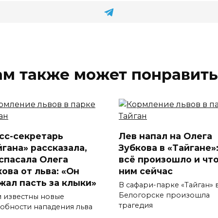
ам также может понравить
сс-секретарь
Лев напал на Олега
йгана» рассказала,
Зубкова в «Тайгане»:
 спасала Олега
всё произошло и что
ова от льва: «Он
ним сейчас
жал пасть за клыки»
В сафари-парке «Тайган» 
Белогорске произошла
и известны новые
трагедия
обности нападения льва