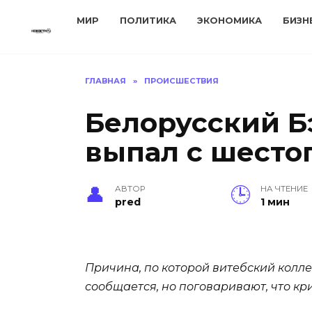
Перейти
МИР
ПОЛИТИКА
ЭКОНОМИКА
БИЗН
к
содержанию
ГЛАВНАЯ
»
ПРОИСШЕСТВИЯ
Белорусский Б
выпал с шесто
АВТОР
НА ЧТЕНИЕ
pred
1 мин
Причина, по которой витебский колл
сообщается, но поговаривают, что кр