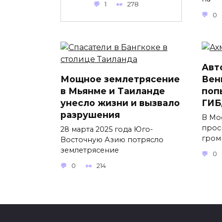
1
278
0
Авт
Мощное землетрясение
Вен
в Мьянме и Таиланде
поп
унесло жизни и вызвало
ГИБ
разрушения
В Мо
прос
28 марта 2025 года Юго-
гром
Восточную Азию потрясло
землетрясение
0
0
214