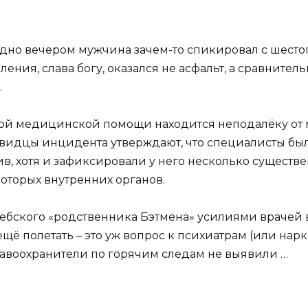
поздно вечером мужчина зачем-то спикировал с шест
ния, слава богу, оказался не асфальт, а сравнительн
.
рой медицинской помощи находится неподалёку от 
видцы инцидента утверждают, что специалисты был
в, хотя и зафиксировали у него несколько существ
оторых внутренних органов.
итебского «родственника Бэтмена» усилиями врачей в
н ещё полетать – это уж вопрос к психиатрам (или на
равоохранители по горячим следам не выявили …