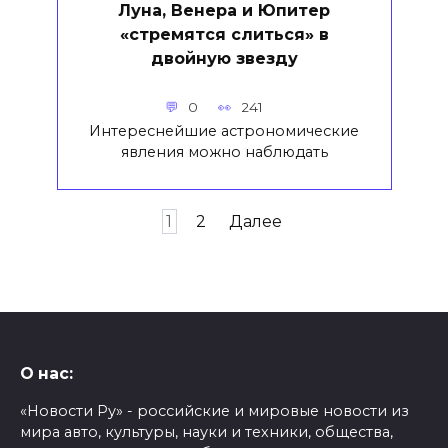
Луна, Венера и Юпитер
«стремятся слиться» в
двойную звезду
0
241
Интереснейшие астрономические
явления можно наблюдать
Пагинация
1
2
Далее
записей
О нас:
«Новости Ру» - российские и мировые новости из
мира авто, культуры, науки и техники, общества,