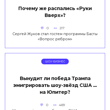
Почему же распались «Руки
Вверх»?
0
217
Сергей Жуков стал гостем программы Басты
«Вопрос ребром»
ШОУ-БИЗНЕС
Вынудит ли победа Трампа
эмигрировать шоу-звёзд США …
на Юпитер?
0
469