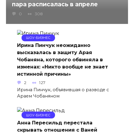
пара расписалась в апреле
0
308
ШОУ-БИЗНЕС
Ирина Пинчук неожиданно
высказалась в защиту Арая
Чобаняна, которого обвиняла в
изменах: «Никто вообще не знает
истинной причины»
2
127
Ирина Пинчук, объявившая о разводе с
Араем Чобаняном
ШОУ-БИЗНЕС
Анна Пересильд перестала
скрывать отношения с Ваней