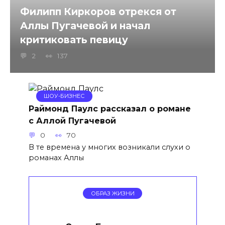
Филипп Киркоров отрекся от
Аллы Пугачевой и начал
критиковать певицу
2
137
ШОУ-БИЗНЕС
Раймонд Паулс рассказал о романе
с Аллой Пугачевой
0
70
В те времена у многих возникали слухи о
романах Аллы
ОБРАЗ ЖИЗНИ