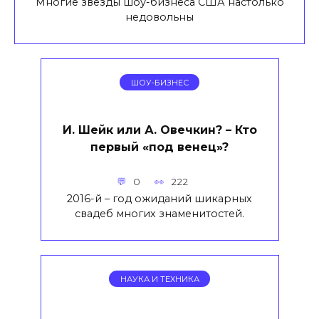
Многие звёзды шоу-бизнеса США настолько
недовольны
ШОУ-БИЗНЕС
И. Шейк или А. Овечкин? – Кто
первый «под венец»?
0
222
2016-й – год ожиданий шикарных
свадеб многих знаменитостей.
НАУКА И ТЕХНИКА