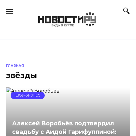
Перейти
к
содержанию
ГЛАВНАЯ
звёзды
ШОУ-БИЗНЕС
Алексей Воробьёв подтвердил
свадьбу с Аидой Гарифуллиной: