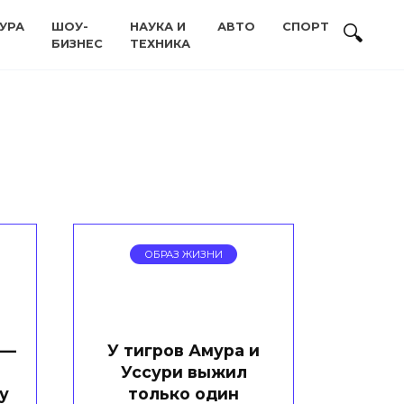
УРА
ШОУ-
НАУКА И
АВТО
СПОРТ
БИЗНЕС
ТЕХНИКА
ОБРАЗ ЖИЗНИ
 —
У тигров Амура и
Уссури выжил
у
только один