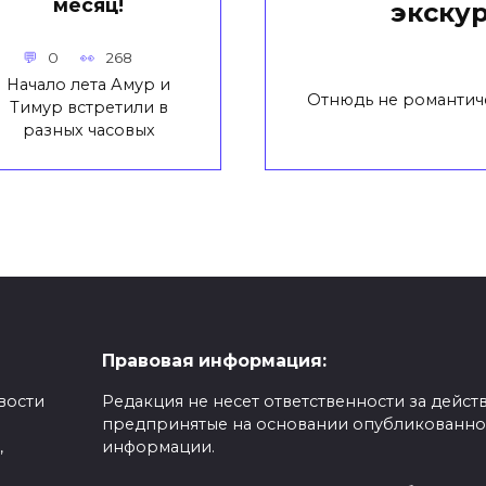
месяц!
экску
0
268
Начало лета Амур и
Отнюдь не романтич
Тимур встретили в
разных часовых
Правовая информация:
вости
Редакция не несет ответственности за действ
предпринятые на основании опубликованн
,
информации.