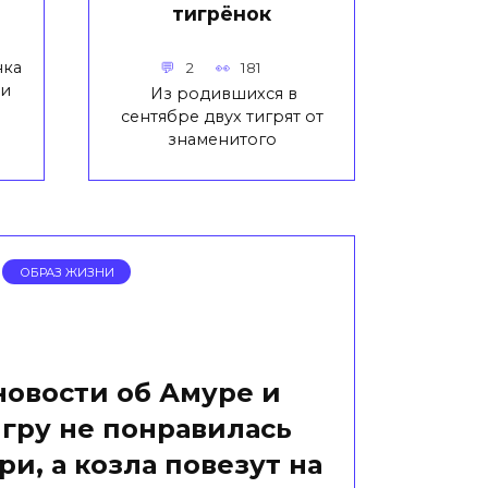
тигрёнок
нка
2
181
 и
Из родившихся в
сентябре двух тигрят от
знаменитого
ОБРАЗ ЖИЗНИ
новости об Амуре и
игру не понравилась
ри, а козла повезут на