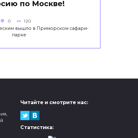
рсию по Москве!
0
120
еским вышло в Приморском сафари-
парке
Читайте и смотрите нас:
ия,
ой
Статистика: