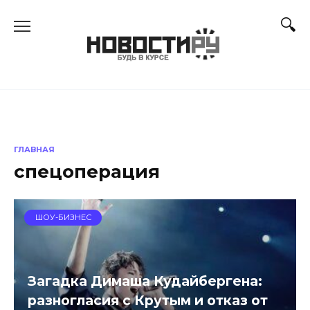
Перейти
к
содержанию
ГЛАВНАЯ
спецоперация
ШОУ-БИЗНЕС
Загадка Димаша Кудайбергена:
разногласия с Крутым и отказ от