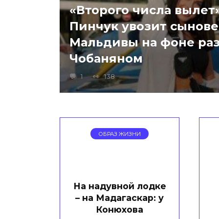
«Второго числа вылет
Пинчук увозит сынове
Мальдивы на фоне раз
Чобаняном
1
138
ОБРАЗ ЖИЗНИ
На надувной лодке
– на Мадагаскар: у
Конюхова