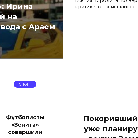
Ксения Бородина подвер
»: Ирина
критике за насмешливое
й на
вода с Араем
СПОРТ
Футболисты
Покоривший 
«Зенита»
уже планиру
совершили