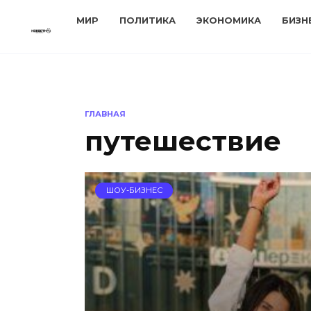
Перейти
МИР
ПОЛИТИКА
ЭКОНОМИКА
БИЗН
к
содержанию
ГЛАВНАЯ
путешествие
ШОУ-БИЗНЕС