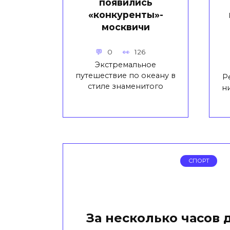
появились
«конкуренты»-
москвичи
0
126
Экстремальное
путешествие по океану в
Ре
стиле знаменитого
н
СПОРТ
За несколько часов 