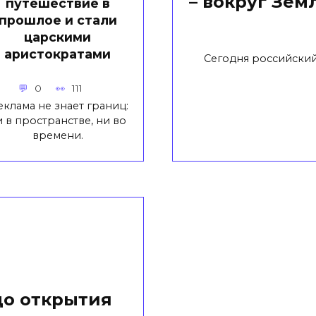
– вокруг Зе
путешествие в
прошлое и стали
царскими
аристократами
Сегодня российский
0
111
клама не знает границ:
и в пространстве, ни во
времени.
до открытия