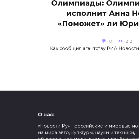
Олимпиады: Олимпи
исполнит Анна Н
«Поможет» ли Юри
0
212
Как сообщил агентству РИА Новости
О нас:
«Новости Ру» - российские и мировые но
из мира авто, культуры, науки и техники,