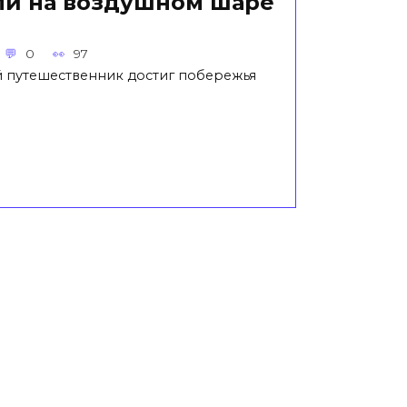
мли на воздушном шаре
0
97
 путешественник достиг побережья