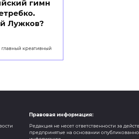
йский гимн
етребко.
й Лужков?
 главный креативный
Правовая информация:
вости
Редакция не несет ответственности за действ
предпринятые на основании опубликованн