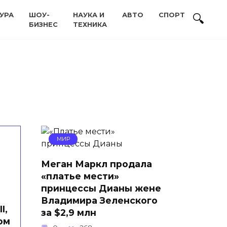
УРА
ШОУ-
НАУКА И
АВТО
СПОРТ
БИЗНЕС
ТЕХНИКА
МИР
Меган Маркл продала
«платье мести»
принцессы Дианы жене
Владимира Зеленского
I,
за $2,9 млн
ом