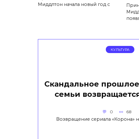
Миддлтон начала новый год с
Прин
Мидд
появ
КУЛЬТУРА
Скандальное прошлое
семьи возвращается
0
68
Возвращение сериала «Корона» на 