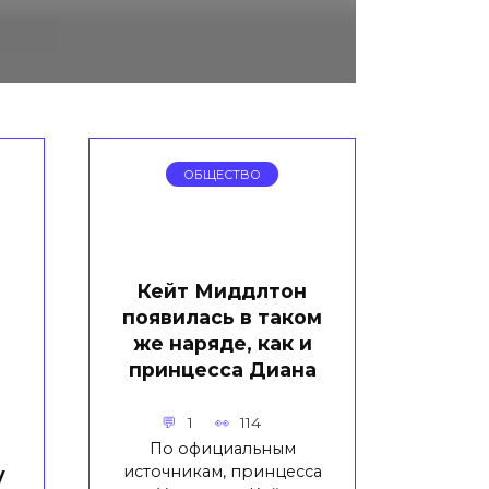
ОБЩЕСТВО
Кейт Миддлтон
появилась в таком
же наряде, как и
принцесса Диана
1
114
По официальным
у
источникам, принцесса