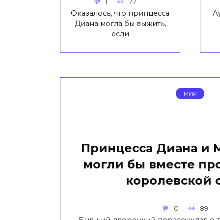
1
77
Оказалось, что принцесса
А
Диана могла бы выжить,
если
МИР
Принцесса Диана и 
могли бы вместе пр
королевской 
0
89