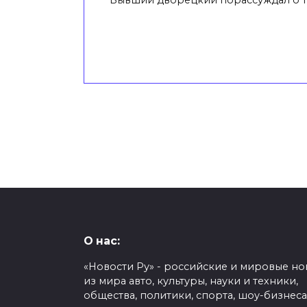
Бывший дворецкий порассуждал о т
Пагинация
записей
О нас:
«Новости Ру» - российские и мировые но
из мира авто, культуры, науки и техники,
общества, политики, спорта, шоу-бизнеса