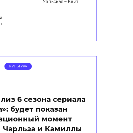
Уэльская – Кейт
а
т
КУЛЬТУРА
лиз 6 сезона сериала
»: будет показан
ационный момент
 Чарльза и Камиллы