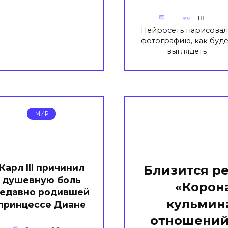
1
118
Нейросеть нарисовал
фотографию, как буде
выглядеть
МИР
Карл III причинил
Близится ре
душевную боль
«Корона
едавно родившей
кульмин
принцессе Диане
отношений