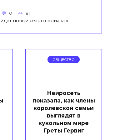
0
81
йдет новый сезон сериала «
ОБЩЕСТВО
Нейросеть
ы
показала, как члены
королевской семьи
выглядят в
кукольном мире
Греты Гервиг