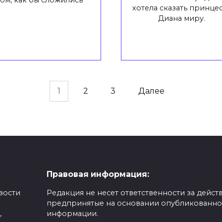
ом, как бы сложились
хотела сказать принце
Диана миру.
1
2
3
Далее
Правовая информация:
вости
Редакция не несет ответственности за действ
предпринятые на основании опубликованн
,
информации.