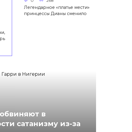
0
268
Легендарное «платье мести»
принцессы Дианы сменило
и,
рь
 обвиняют в
ти сатанизму из-за