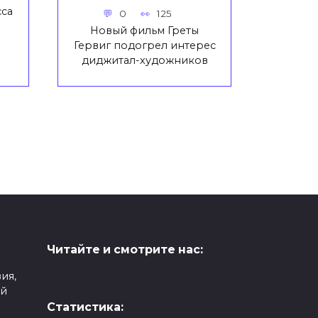
сса
0
125
Новый фильм Греты
Гервиг подогрел интерес
диджитал-художников
Читайте и смотрите нас:
ия,
ой
Статистика: