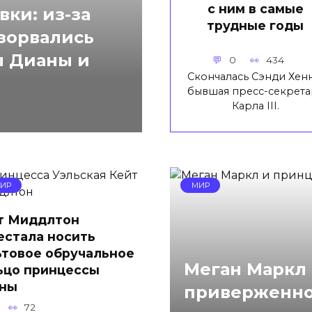
с ним в самые
вки: из-за
трудные годы
азорвались
ы Дианы и
0
434
Скончалась Сэнди Хенн
бывшая пресс-секрета
Карла III.
ИР
МИР
т Миддлтон
естала носить
ьтовое обручальное
Меган Маркл
ьцо принцессы
ны
приверженнос
72