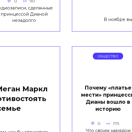
0
90
удиозаписи, сделанные
принцессой Дианой
В ноябре вы
незадолго
ОБЩЕСТВО
Почему «платье
Меган Маркл
мести» принцесс
отивостоять
Дианы вошло в
семье
историю
0
175
Что своим нарядом