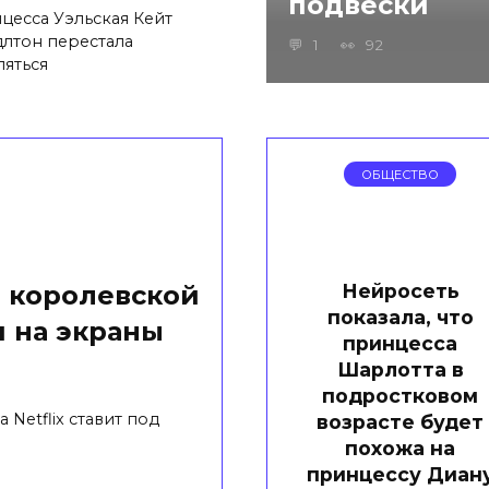
подвески
цесса Уэльская Кейт
лтон перестала
1
92
ляться
ОБЩЕСТВО
Нейросеть
 королевской
показала, что
 на экраны
принцесса
Шарлотта в
подростковом
Netflix ставит под
возрасте будет
похожа на
принцессу Диан