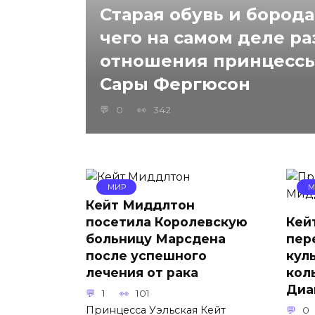
Старая обувь и борода
чего на самом деле р
отношения принцесс
Сары Фергюсон
0
342
МИР
М
Кейт Миддлтон
посетила Королевскую
Кей
больницу Марсдена
пер
после успешного
кул
лечения от рака
кол
Диа
1
101
Принцесса Уэльская Кейт
0