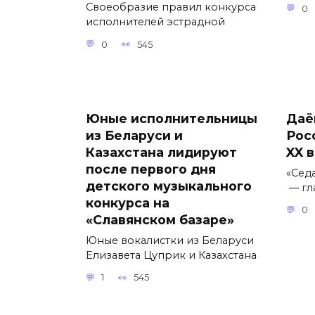
Своеобразие правил конкурса
0
исполнителей эстрадной
0
545
Юные исполнительницы
Даё
из Беларуси и
Рос
Казахстана лидируют
XX 
после первого дня
«Сед
детского музыкального
— гл
конкурса на
0
«Славянском базаре»
Юные вокалистки из Беларуси
Елизавета Цуприк и Казахстана
1
545