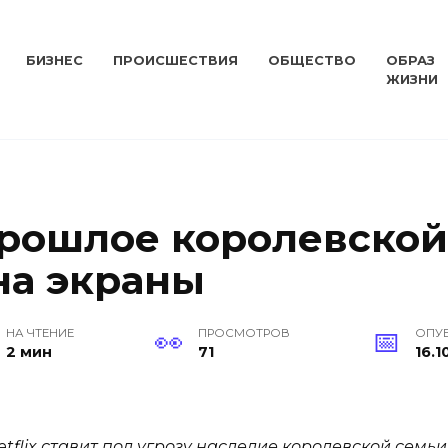
БИЗНЕС
ПРОИСШЕСТВИЯ
ОБЩЕСТВО
ОБРАЗ
ЖИЗНИ
рошлое королевской
на экраны
НА ЧТЕНИЕ
ПРОСМОТРОВ
ОПУ
2 мин
71
16.1
flix ставит под угрозу наследие королевской семьи