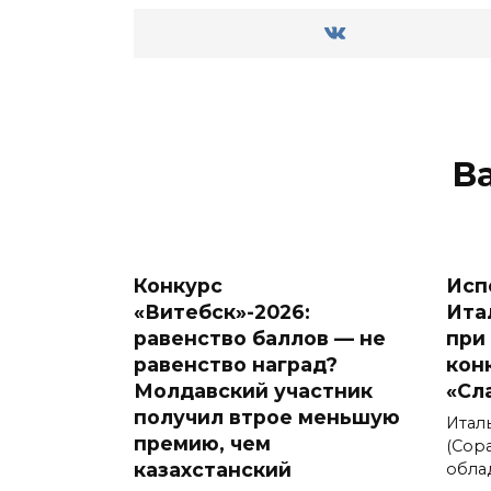
В
Конкурс
Исп
«Витебск»-2026:
Ита
равенство баллов — не
при
равенство наград?
кон
Молдавский участник
«Сл
получил втрое меньшую
Итал
премию, чем
(Сора
казахстанский
обла