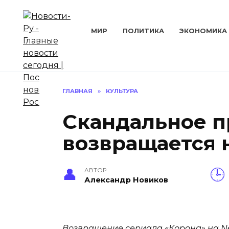
Перейти
к
содержанию
МИР
ПОЛИТИКА
ЭКОНОМИКА
ГЛАВНАЯ
»
КУЛЬТУРА
Скандальное п
возвращается 
АВТОР
Александр Новиков
Возвращение сериала «Корона» на Net