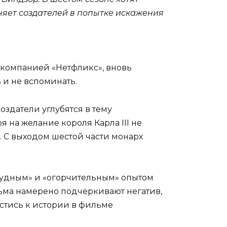
няет создателей в попытке искажения
 компанией «Нетфликс», вновь
 и не вспоминать.
оздатели углубятся в тему
я на желание короля Карла III не
. С выходом шестой части монарх
трудным» и «огорчительным» опытом
ильма намерено подчеркивают негатив,
тись к истории в фильме