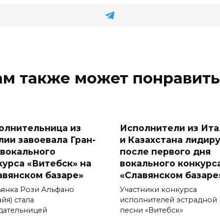
ам также может понравить
олнительница из
Исполнители из Ита
лии завоевала Гран-
и Казахстана лидир
 вокального
после первого дня
курса «Витебск» на
вокального конкурс
авянском базаре»
«Славянском базаре
ьянка Рози Альфано
Участники конкурса
йя) стала
исполнителей эстрадной
дательницей
песни «Витебск»