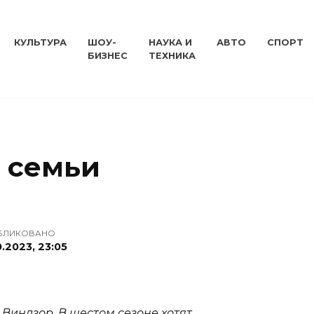
КУЛЬТУРА
ШОУ-
НАУКА И
АВТО
СПОРТ
БИЗНЕС
ТЕХНИКА
 семьи
БЛИКОВАНО
0.2023, 23:05
 Виндзор. В шестом сезоне хотят