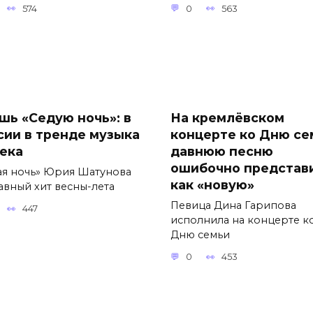
574
0
563
шь «Седую ночь»: в
На кремлёвском
сии в тренде музыка
концерте ко Дню се
века
давнюю песню
ошибочно представ
ая ночь» Юрия Шатунова
как «новую»
авный хит весны-лета
Певица Дина Гарипова
447
исполнила на концерте к
Дню семьи
0
453