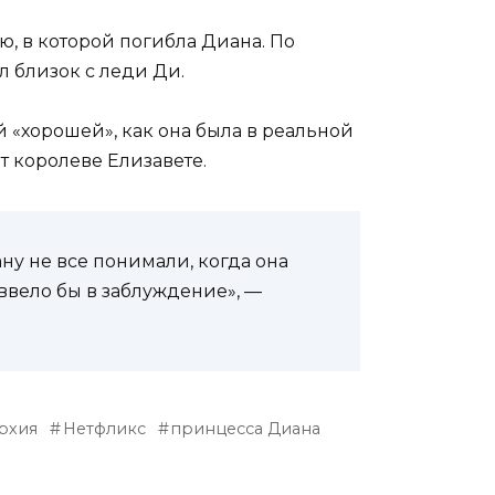
, в которой погибла Диана. По
л близок с леди Ди.
 «хорошей», как она была в реальной
т королеве Елизавете.
ну не все понимали, когда она
 ввело бы в заблуждение», —
рхия
Нетфликс
принцесса Диана