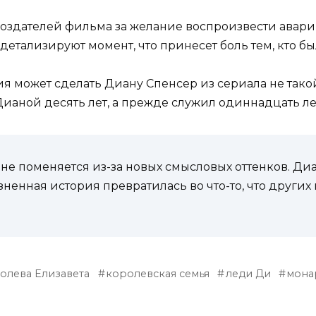
оздателей фильма за желание воспроизвести аварию
тализируют момент, что принесет боль тем, кто бы
я может сделать Диану Спенсер из сериала не такой
Дианой десять лет, а прежде служил одиннадцать ле
не поменяется из-за новых смысловых оттенков. Диа
изненная история превратилась во что-то, что других
олева Елизавета
королевская семья
леди Ди
мона