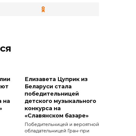
ся
лии
Елизавета Цуприк из
уют
Беларуси стала
победительницей
а на
детского музыкального
»
конкурса на
«Славянском базаре»
Победительницей и вероятной
обладательницей Гран-при