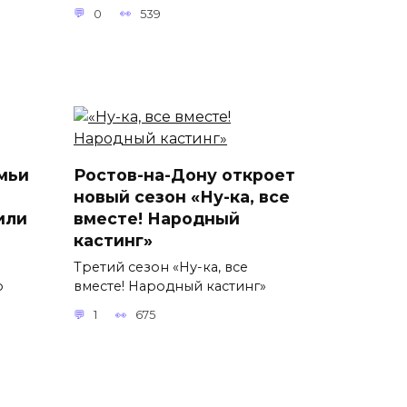
0
539
мьи
Ростов-на-Дону откроет
новый сезон «Ну-ка, все
или
вместе! Народный
кастинг»
Третий сезон «Ну-ка, все
о
вместе! Народный кастинг»
1
675