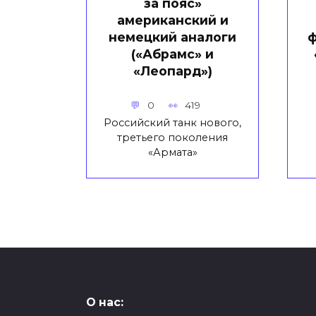
за пояс»
американский и
немецкий аналоги
ф
(«Абрамс» и
«Леопард»)
0
419
Российский танк нового,
третьего поколения
«Армата»
О нас: