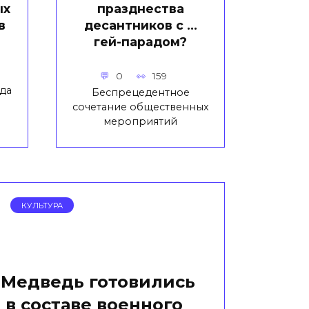
ых
празднества
в
десантников с …
гей-парадом?
0
159
да
Беспрецедентное
сочетание общественных
мероприятий
КУЛЬТУРА
 Медведь готовились
 в составе военного