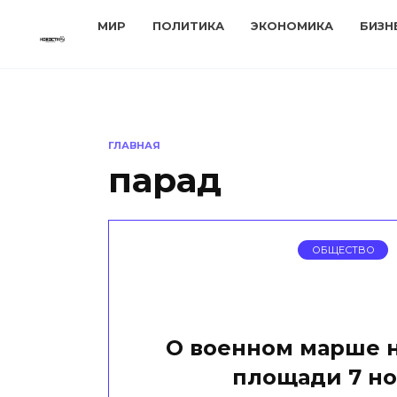
Перейти
МИР
ПОЛИТИКА
ЭКОНОМИКА
БИЗН
к
содержанию
ГЛАВНАЯ
парад
ОБЩЕСТВО
О военном марше 
площади 7 н