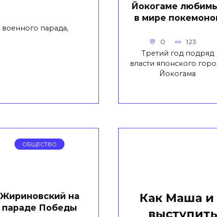
Йокогаме любим
в мире покемоно
 военного парада,
0
123
Третий год подряд
власти японского горо
Йокогама
ОБЩЕСТВО
Жириновский на
Как Маша и
параде Победы
выступить