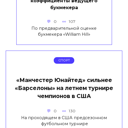
коэффициенты ведущего
букмекера
0
107
По предварительной оценке
букмекера «William Hill»
СПОРТ
«Манчестер Юнайтед» сильнее
«Барселоны» на летнем турнире
чемпионов в США
0
130
На проходящем в США предсезонном
футбольном турнире