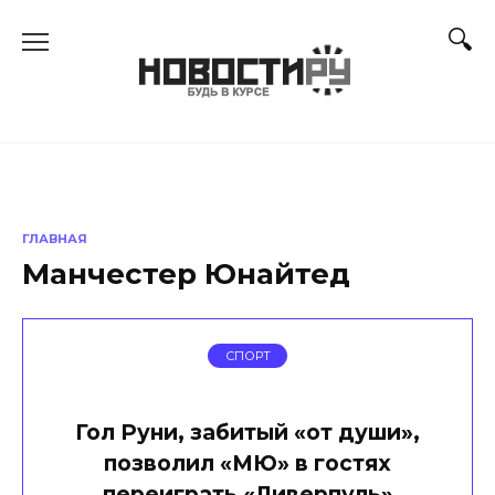
Перейти
к
содержанию
ГЛАВНАЯ
Манчестер Юнайтед
СПОРТ
Гол Руни, забитый «от души»,
позволил «МЮ» в гостях
переиграть «Ливерпуль»