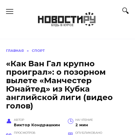
Перейти
к
содержанию
ГЛАВНАЯ
»
СПОРТ
«Как Ван Гал крупно
проиграл»: о позорном
вылете «Манчестер
Юнайтед» из Кубка
английской лиги (видео
голов)
АВТОР
НА ЧТЕНИЕ
Виктор Кондрашкин
2 мин
ПРОСМОТРОВ
ОПУБЛИКОВАНО