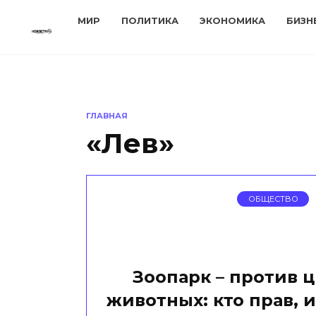
Перейти
МИР
ПОЛИТИКА
ЭКОНОМИКА
БИЗН
к
содержанию
ГЛАВНАЯ
«Лев»
ОБЩЕСТВО
Зоопарк – против ц
животных: кто прав, 