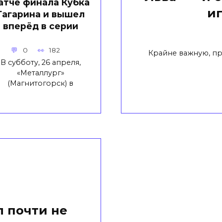
атче финала Кубка
иг
Гагарина и вышел
вперёд в серии
0
182
Крайне важную, п
В субботу, 26 апреля,
«Металлург»
(Магнитогорск) в
л почти не