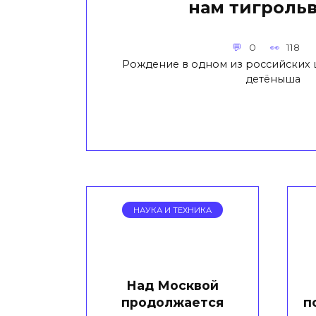
нам тигрольв
0
118
Рождение в одном из российских
детёныша
НАУКА И ТЕХНИКА
Над Москвой
продолжается
п