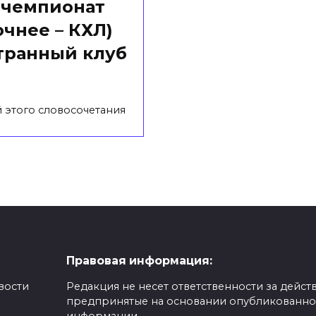
 чемпионат
очнее – КХЛ)
транный клуб
й этого словосочетания
Правовая информация:
вости
Редакция не несет ответственности за действ
предпринятые на основании опубликованн