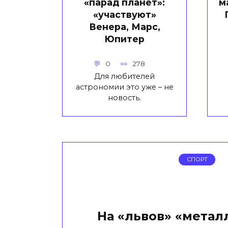
«парад планет»:
м
«участвуют»
Венера, Марс,
Юпитер
0
278
Для любителей
астрономии это уже – не
новость.
СПОРТ
На «львов» «метал