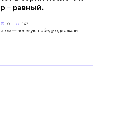
р – равный.
0
143
ритом — волевую победу одержали