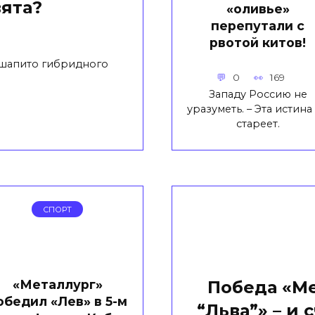
ята?
«оливье»
перепутали с
рвотой китов!
 шапито гибридного
0
169
Западу Россию не
уразуметь. – Эта истина
стареет.
СПОРТ
«Металлург»
Победа «Ме
обедил «Лев» в 5-м
“Льва”» – и 