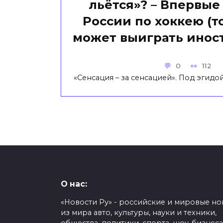
льётся»? – Впервые
России по хоккею (т
может выиграть инос
0
112
«Сенсация – за сенсацией». Под эгидо
О нас:
«Новости Ру» - российские и мировые но
из мира авто, культуры, науки и техники,