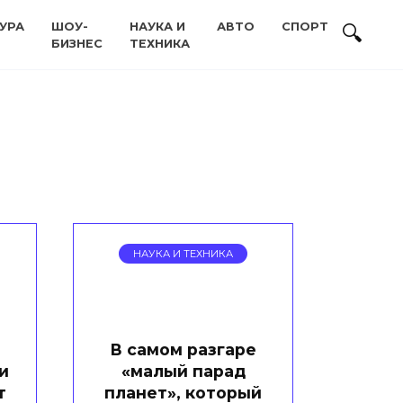
УРА
ШОУ-
НАУКА И
АВТО
СПОРТ
БИЗНЕС
ТЕХНИКА
НАУКА И ТЕХНИКА
В самом разгаре
и
«малый парад
т
планет», который