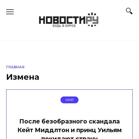
Перейти
к
содержанию
ГЛАВНАЯ
Измена
МИР
После безобразного скандала
Кейт Миддлтон и принц Уильям
покидают страну