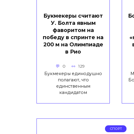
Букмекеры считают
Б
У. Болта явным
фаворитом на
победу в спринте на
«
200 м на Олимпиаде
в Рио
0
129
Букмекеры единодушно
М
полагают, что
Бо
единственным
кандидатом
СПОРТ