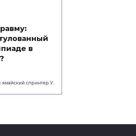
равму:
итулованный
мпиаде в
?
х ямайский спринтер У.