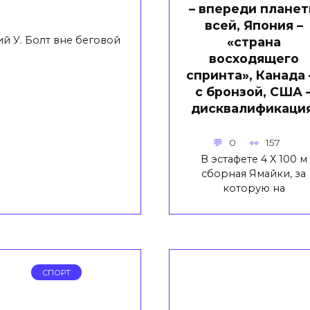
– впереди плане
всей, Япония –
 У. Болт вне беговой
«страна
восходящего
спринта», Канада
с бронзой, США 
дисквалификация
0
157
В эстафете 4 Х 100 м
сборная Ямайки, за
которую на
СПОРТ