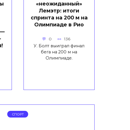
ты
«неожиданный»
Лемэтр: итоги
спринта на 200 м на
Олимпиаде в Рио
 —
–
0
136
!
У. Болт выиграл финал
бега на 200 м на
Олимпиаде.
СПОРТ