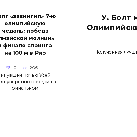
олт «завинтил» 7-ю
У. Болт
олимпийскую
Олимпийски
медаль: победа
ямайской молнии»
в финале спринта
Полученная лучш
на 100 м в Рио
0
206
инувшей ночью Усейн
лт уверенно победил в
финальном