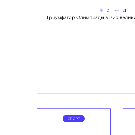
0
211
Триумфатор Олимпиады в Рио великий
СПОРТ