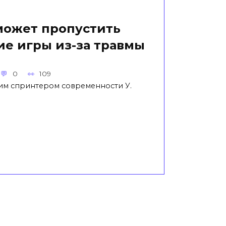
 может пропустить
е игры из-за травмы
0
109
им спринтером современности У.