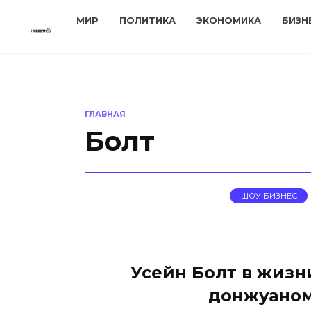
Перейти
МИР
ПОЛИТИКА
ЭКОНОМИКА
БИЗН
к
содержанию
ГЛАВНАЯ
Болт
ШОУ-БИЗНЕС
Усейн Болт в жизн
донжуаном