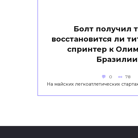
Болт получил т
восстановится ли т
спринтер к Оли
Бразилии
0
78
На майских легкоатлетических старта