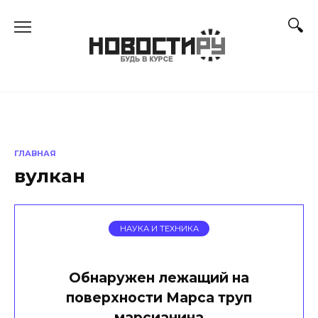
Перейти
к
содержанию
ГЛАВНАЯ
вулкан
НАУКА И ТЕХНИКА
Обнаружен лежащий на
поверхности Марса труп
марсианина