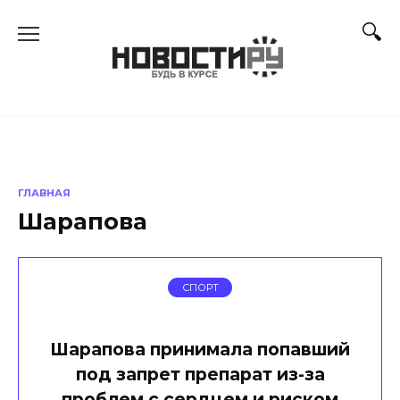
Перейти
к
содержанию
ГЛАВНАЯ
Шарапова
СПОРТ
Шарапова принимала попавший
под запрет препарат из-за
проблем с сердцем и риском