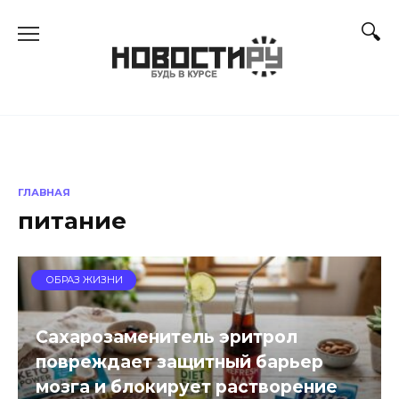
Перейти
к
содержанию
ГЛАВНАЯ
питание
ОБРАЗ ЖИЗНИ
Сахарозаменитель эритрол
повреждает защитный барьер
мозга и блокирует растворение