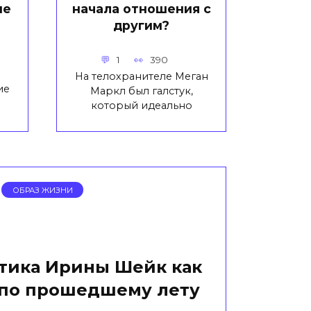
не
начала отношения с
другим?
1
390
На телохранителе Меган
ие
Маркл был галстук,
который идеально
ОБРАЗ ЖИЗНИ
тика Ирины Шейк как
 по прошедшему лету