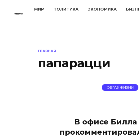
Перейти
МИР
ПОЛИТИКА
ЭКОНОМИКА
БИЗН
к
содержанию
ГЛАВНАЯ
папарацци
ОБРАЗ ЖИЗНИ
В офисе Билла 
прокомментировал