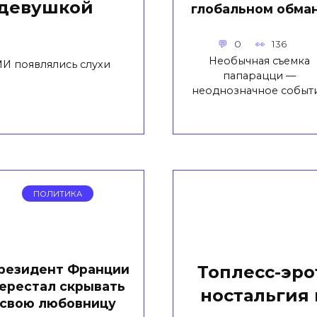
 девушкой
глобальном обма
0
136
Необычная съемка
И появлялись слухи
папарацци —
неоднозначное событ
ПОЛИТИКА
резидент Франции
Топлесс-эро
ерестал скрывать
ностальгия
свою любовницу