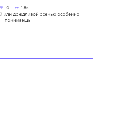
0
1.8к.
й или дождливой осенью особенно
понимаешь