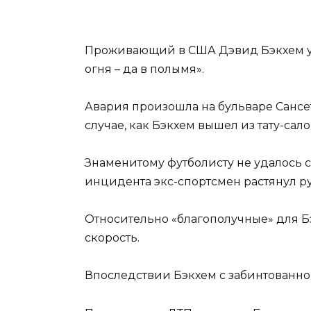
Проживающий в США Дэвид Бэкхем уго
огня – да в полымя».
Авария произошла на бульваре Сансе
случае, как Бэкхем вышел из тату-сал
Знаменитому футболисту не удалось с
инцидента экс-спортсмен растянул р
Относительно «благополучные» для Бэ
скорость.
Впоследствии Бэкхем с забинтованно