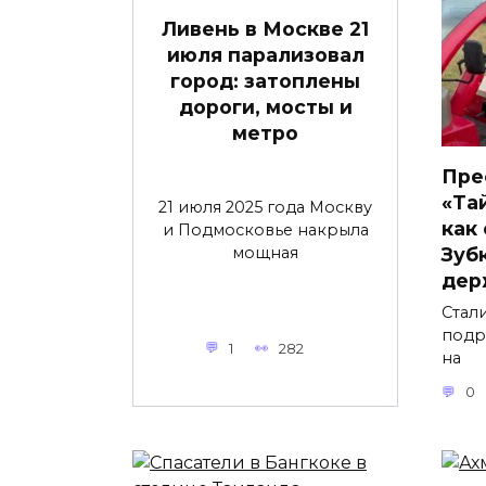
Ливень в Москве 21
июля парализовал
город: затоплены
дороги, мосты и
метро
Пре
«Та
21 июля 2025 года Москву
как
и Подмосковье накрыла
мощная
Зубк
дер
Стал
подр
1
282
на
0