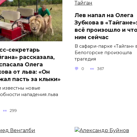
Лев напал на Олега
Зубкова в «Тайгане»:
всё произошло и что
ним сейчас
В сафари-парке «Тайган» 
сс-секретарь
Белогорске произошла
йгана» рассказала,
трагедия
 спасала Олега
0
367
ова от льва: «Он
жал пасть за клыки»
и известны новые
обности нападения льва
299