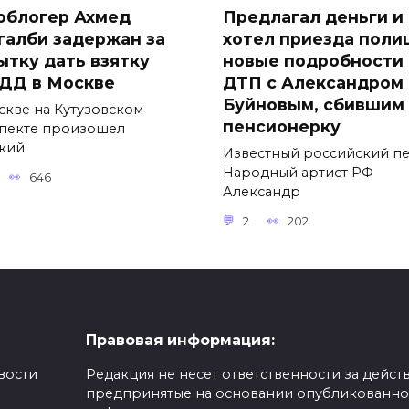
облогер Ахмед
Предлагал деньги и
галби задержан за
хотел приезда поли
ытку дать взятку
новые подробности
ДД в Москве
ДТП с Александром
Буйновым, сбившим
скве на Кутузовском
пенсионерку
пекте произошел
кий
Известный российский пе
Народный артист РФ
646
Александр
2
202
Правовая информация:
вости
Редакция не несет ответственности за действ
предпринятые на основании опубликованн