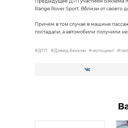
Предыдущее ДТП участием Бэкхема пр
Range Rover Sport. Вблизи от своего
Причём в том случае в машине пассаж
постадали, а автомобили получили н
ДТП
Дэвид Бекхэм
мотоцикл
па
В