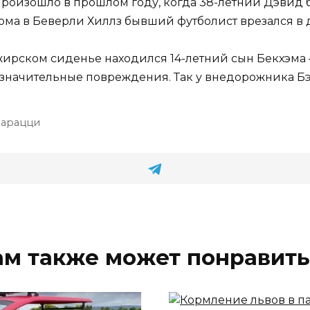
оизошло в прошлом году, когда 38-летний Дэвид б
 дома в Беверли Хиллз бывший футболист врезался в
ирском сиденье находился 14-летний сын Бекхэма —
езначительные повреждения. Так у внедорожника Бэ
парацци
ам также может понравить