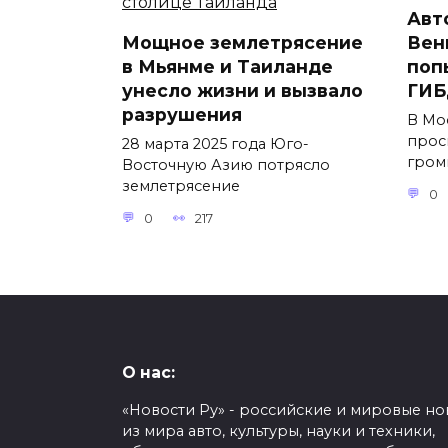
Авт
Мощное землетрясение
Вен
в Мьянме и Таиланде
поп
унесло жизни и вызвало
ГИБ
разрушения
В Мо
прос
28 марта 2025 года Юго-
гром
Восточную Азию потрясло
землетрясение
0
0
217
О нас:
«Новости Ру» - российские и мировые но
из мира авто, культуры, науки и техники,