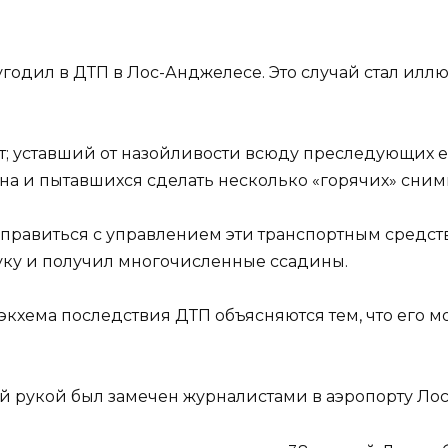
дил в ДТП в Лос-Анджелесе. Это случай стал иллю
т; уставший от назойливости всюду преследующих 
она и пытавшихся сделать несколько «горячих» снимк
правиться с управлением эти транспортным средств
уку и получил многочисленные ссадины.
кхема последствия ДТП объясняются тем, что его м
й рукой был замечен журналистами в аэропорту Лос