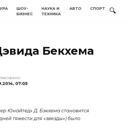
УРА
ШОУ-
НАУКА И
АВТО
СПОРТ
БИЗНЕС
ТЕХНИКА
Дэвида Бекхема
ЛИКОВАНО
.2014, 07:05
тер Юнайтед» Д. Бэкхема становится
дней тяжести для «звезды») было