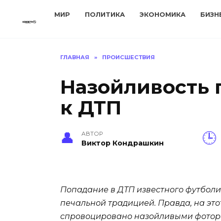
Перейти
МИР
ПОЛИТИКА
ЭКОНОМИКА
БИЗН
к
содержанию
ГЛАВНАЯ
»
ПРОИСШЕСТВИЯ
Назойливость 
к ДТП
АВТОР
Виктор Кондрашкин
Попадание в ДТП известного футболи
печальной традицией. Правда, на это
спровоцировано назойливыми фотор