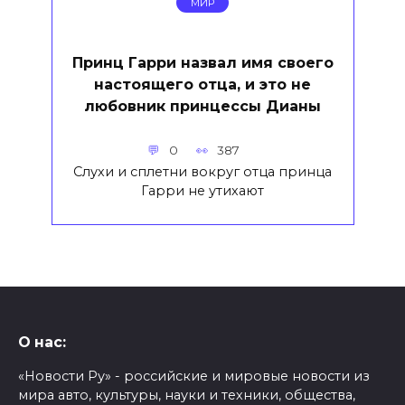
МИР
Принц Гарри назвал имя своего
настоящего отца, и это не
любовник принцессы Дианы
0
387
Слухи и сплетни вокруг отца принца
Гарри не утихают
О нас:
«Новости Ру» - российские и мировые новости из
мира авто, культуры, науки и техники, общества,