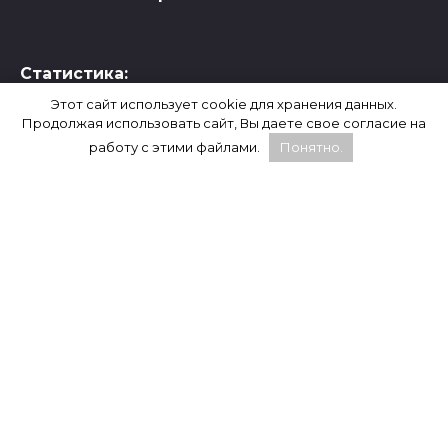
Статистика:
Этот сайт использует cookie для хранения данных.
Продолжая использовать сайт, Вы даете свое согласие на
работу с этими файлами.
Понятно.
WhatsApp, Facebook и Instagram являются
продуктами компании Meta, которая признана
экстремистской и запрещена на территории
России.
Социальная сеть X (Twitter) заблокирована в России
согласно решению Генеральной прокуратуры от 24
февраля 2022 года.
© 2026 Новости-Ру - Главные новости сегодня |
Последние новости России