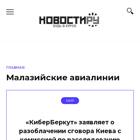
Перейти
к
содержанию
ГЛАВНАЯ
Малазийские авиалинии
МИР
«КиберБеркут» заявляет о
разоблачении сговора Киева с
комиссией по расследованию