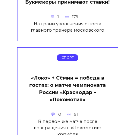
Букмекеры принимают ставки!
1
179
На грани увольнения с поста
главного тренера московского
СПОРТ
«Локо» + Сёмин = победа в
гостях: о матче чемпионата
России «Краснодар –
«Локомотив»
0
91
В первом же матче после
возвращения в «Локомотив»
корифея