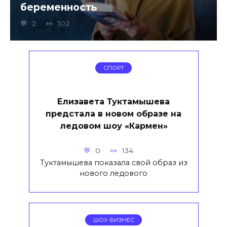
беременность
2
102
СПОРТ
Елизавета Туктамышева
предстала в новом образе на
ледовом шоу «Кармен»
0
134
Туктамышева показала свой образ из
нового ледового
ШОУ-БИЗНЕС