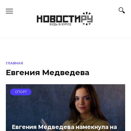
Перейти
к
содержанию
ГЛАВНАЯ
Евгения Медведева
СПОРТ
Евгения Медведева намекнула на