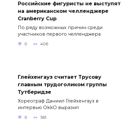
Российские фигуристы не выступят
на американском челленджере
Cranberry Cup
По ряду возможных причин среди
участников первого челленджера
0
406
Глейхенгауз считает Трусову
главным трудоголиком группы
Тутберидзе
Хореограф Даниил Глейхенгауз в
интервью OkkO выразил
0
561