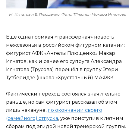
М. Игнатов и Е. Плющенко. Фото: ТГ-канал Макара Игнатова
Ещё одна громкая «трансферная» новость
межсезонья в российском фигурном катании:
фигурист АФК «Ангелы Плющенко» Макар
Игнатов, как и ранее его супруга Александра
Игнатова (Трусова) перешёл в группу Этери
Тутберидзе (школа «Хрустальный) МАФКК.
Фактически переход состоялся значительно
раньше, но сам фигурист рассказал об этом
лишь накануне,
по окончании своего
(семейного) отпуска
, уже приступив к летним
сборам под эгидой новой тренерской группы.