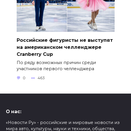
Российские фигуристы не выступят
на американском челленджере
Cranberry Cup
По ряду возможных причин среди
участников первого челленджера
0
463
О нас:
«Новости Ру» - российские и мировые новости из
мира авто, культуры, науки и техники, общества,