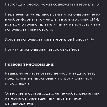
Настоящий ресурс может содержать материалы 18+
Перепечатка материалов сайта и использование их
в любой форме, в том числе и в электронных СМИ,
возможно только при наличии активной ссылки на
использованные новости.
Условия использования материалов Новости Ру
Политика использования cookie-файлов
Правовая информация:
Редакция не несет ответственности за действия,
предпринятые на основании опубликованной
информации.
Ответственность за содержание любых рекламных
материалов, размещенных на сайте, несет
рекламодатель.