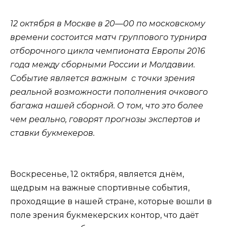
12 октября в Москве в 20—00 по московскому
времени состоится матч группового турнира
отборочного цикла чемпионата Европы 2016
года между сборными России и Молдавии.
Событие является важным с точки зрения
реальной возможности пополнения очкового
багажа нашей сборной. О том, что это более
чем реально, говорят прогнозы экспертов и
ставки букмекеров.
Воскресенье, 12 октября, является днём,
щедрым на важные спортивные события,
проходящие в нашей стране, которые вошли в
поле зрения букмекерских контор, что даёт