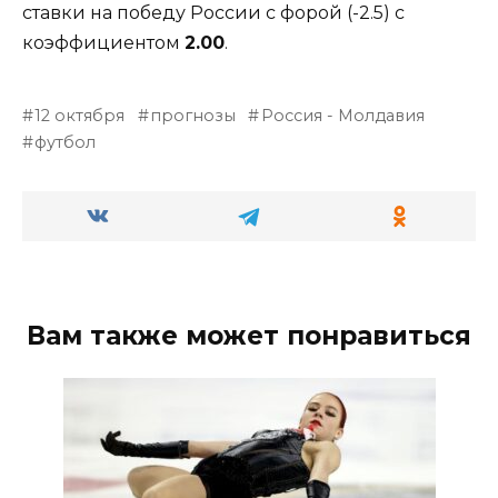
ставки на победу России с форой (-2.5) с
коэффициентом
2.00
.
12 октября
прогнозы
Россия - Молдавия
футбол
Вам также может понравиться