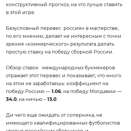
конструктивный прогноз, на что лучше ставить
в этой игре.
Безусловный перевес россиян в мастерстве,
по его мнению, делает не интересным с точки
зрения «коммерческого» результата делать
простую ставку на победу сборной России.
Обзор ставок международных букмекеров
отражает этот перевес и показывает, что много
на этом не заработаешь: коэффициент на
победу Россию —
1.06
, на победу Молдавии —
34.0
, на ничью –
13.0
.
Ди чего ещё ожидать от соперника, не
имеющего квалифицированных футболистов
уровня российских сборников, и