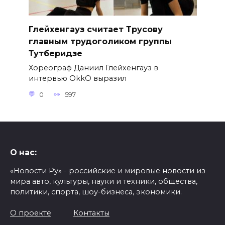
Глейхенгауз считает Трусову
главным трудоголиком группы
Тутберидзе
Хореограф Даниил Глейхенгауз в
интервью OkkO выразил
0
597
О нас:
«Новости Ру» - российские и мировые новости из
мира авто, культуры, науки и техники, общества,
политики, спорта, шоу-бизнеса, экономики.
О проекте
Контакты