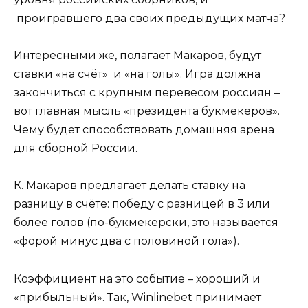
проигравшего два своих предыдущих матча?
Интересными же, полагает Макаров, будут
ставки «на счёт» и «на голы». Игра должна
закончиться с крупным перевесом россиян –
вот главная мысль «президента букмекеров».
Чему будет способствовать домашняя арена
для сборной России.
К. Макаров предлагает делать ставку на
разницу в счёте: победу с разницей в 3 или
более голов (по-букмекерски, это называется
«форой минус два с половиной гола»).
Коэффициент на это событие – хороший и
«прибыльный». Так, Winlinebet принимает