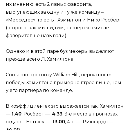
их мнению, есть 2 явных фаворита,
выступающих за одну и ту же команду –
«Мерседес», то есть Хэмилтон и Нико Росберг
(второго, как мы видим, эксперты в числе
фаворитов не называли).
Однако и в этой паре букмекеры выделяют
прежде всего Л. Хэмилтона.
Согласно прогнозу William Hill, вероятность
победы Хэмилтона примерно втрое выше, чем
у его партнёра по команде.
В коэффициентах это выражается так: Хэмилтон
—
1.40
, Росберг —
4.33
. 3-е место в прогнозах
отдано Боттасу —
13.00
, 4-е — Риккардо —
34.00
.