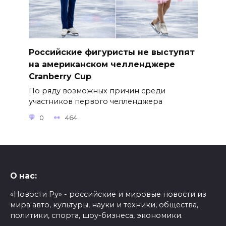
Российские фигуристы не выступят
на американском челленджере
Cranberry Cup
По ряду возможных причин среди
участников первого челленджера
0
464
О нас:
«Новости Ру» - российские и мировые новости из
мира авто, культуры, науки и техники, общества,
политики, спорта, шоу-бизнеса, экономики.