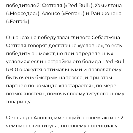
победителей: Феттеля («Red Bull»), Хэмилтона
(«Мерседес»), Алонсо («Ferrari») и Райкконена
(«Ferrari»).
О шансах на победу талантливого Себастьяна
Феттеля говорят достаточно «условно», то есть
победить он может, но при определённых
условиях: если настройки его болида Red Bull
RB10 окажутся оптимальными и позволят ему
быть очень быстрым на трассе, и при этом
партнёр по команде «постарается», по мере
возможностей», помочь своему титулованному
товарищу.
Фернандо Алонсо, имеющий в своём активе 2
чемпионских титула, по своему потенциалу