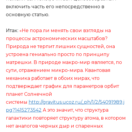
включить часть его непосредственно в
основную статью.
Итак:
«Не пора ли менять свои взгляды на
процессы астрономических масштабов?
Природа не терпит лишних сущностей, она
устроена гениально просто по принципу
матрешки. В природе макро-мир является, по
сути, отражением микро-мира. Квантовая
механика работает в обоих мирах, что
подтверждает график для параметров орбит
планет Солнечной
системы
http://gravitus.ucoz.ru/_ph/1/2/54091989.j
pg?1415273542
А это значит, что структура
галактики повторяет структуру атома, в котором
нет аналогов черных дыр и спаренных