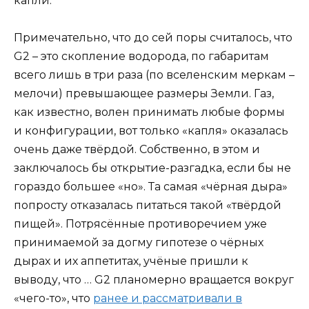
капли.
Примечательно, что до сей поры считалось, что
G2 – это скопление водорода, по габаритам
всего лишь в три раза (по вселенским меркам –
мелочи) превышающее размеры Земли. Газ,
как известно, волен принимать любые формы
и конфигурации, вот только «капля» оказалась
очень даже твёрдой. Собственно, в этом и
заключалось бы открытие-разгадка, если бы не
гораздо большее «но». Та самая «чёрная дыра»
попросту отказалась питаться такой «твёрдой
пищей». Потрясённые противоречием уже
принимаемой за догму гипотезе о чёрных
дырах и их аппетитах, учёные пришли к
выводу, что … G2 планомерно вращается вокруг
«чего-то», что
ранее и рассматривали в