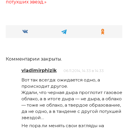
потухших звезд.»
Комментарии закрыты.
vladimirphizik
06.11.2014, 14:33 в 14:33
Вот так всегда: ожидается одно, а
происходит другое.
Ждали, что черная дыра проглотит газовое
облако, а в итоге дыра — не дыра, а облако
— тоже не облако, а твердое образование,
да не одно, а в тандеме с другой потухшей
звездой…
Не пора ли менять свои взгляды на