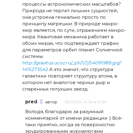
процессы астрономических масштабов?
Природа не терпит лишних сущностей,
она устроена гениально просто по
принципу матрешки. В природе макро-
мир является, по сути, отражением микро-
мира. Квантовая механика работает в
обоих мирах, что подтверждает график
для параметров орбит планет Солнечной
системы
http://gravitus.ucoz.ru/_ph/1/2/54091989.jpg?
1415273542
А это значит, что структура
галактики повторяет структуру атома, в
котором нет аналогов черных дыр и
спаренных потухших звезд.
pred
автор
06.11.2014, 14:34 в 14:34
Володя, благодарю за разумный
комментарий от имени редакции :) Всё-
таки приятно, когда за поверхностно
эрудированными журналюгами