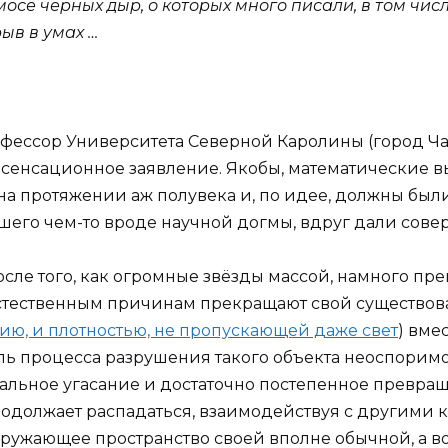
осе чёрных дыр, о которых много писали, в том числ
рыв в умах …
офессор Университета Северной Каролины (город Ч
сенсационное заявление. Якобы, математические в
на протяжении аж полувека и, по идее, должны бы
шего чем-то вроде научной догмы, вдруг дали сове
осле того, как огромные звёзды массой, намного п
естественным причинам прекращают свой существова
ию, и плотностью, не пропускающей даже свет
) вме
 процесса разрушения такого объекта неоспоримо 
нальное угасание и достаточно постепенное превр
должает распадаться, взаимодействуя с другими к
кружающее пространство своей вполне обычной, а в