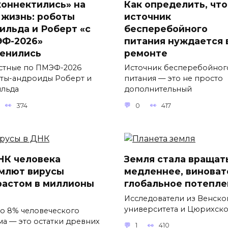
коннектились» на
Как определить, что
 жизнь: роботы
источник
ильда и Роберт «с
бесперебойного
Ф-2026»
питания нуждается 
енились
ремонте
стные по ПМЭФ-2026
Источник бесперебойног
ты-андроиды Роберт и
питания — это не просто
льда
дополнительный
374
0
417
НК человека
Земля стала вращат
млют вирусы
медленнее, виноват
растом в миллионы
глобальное потепле
Исследователи из Венско
университета и Цюрихск
о 8% человеческого
ма — это остатки древних
1
410