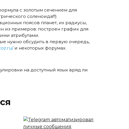
формула с золотым сечением для
рического соленоида!!!)
ционных поясов планет, их радиусы,
ин из примеров: построен график для
ими атрибутами.
рые нужно обсудить в первую очередь,
coz.ru/
и некоторых форумах.
мулировки на доступный язык вряд ли
ся