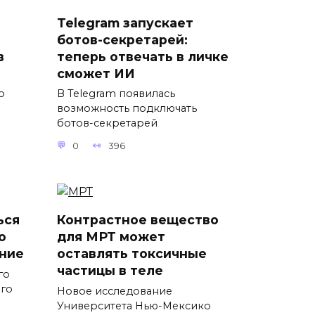
Telegram запускает
ботов-секретарей:
в
теперь отвечать в личке
сможет ИИ
о
В Telegram появилась
возможность подключать
ботов-секретарей
0
396
ься
Контрастное вещество
о
для МРТ может
ние
оставлять токсичные
частицы в теле
го
ого
Новое исследование
Университета Нью-Мексико