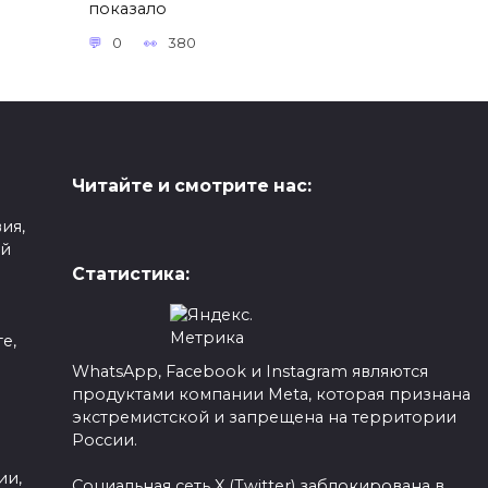
показало
0
380
Читайте и смотрите нас:
ия,
ой
Статистика:
е,
WhatsApp, Facebook и Instagram являются
продуктами компании Meta, которая признана
а
экстремистской и запрещена на территории
России.
ии,
Социальная сеть X (Twitter) заблокирована в