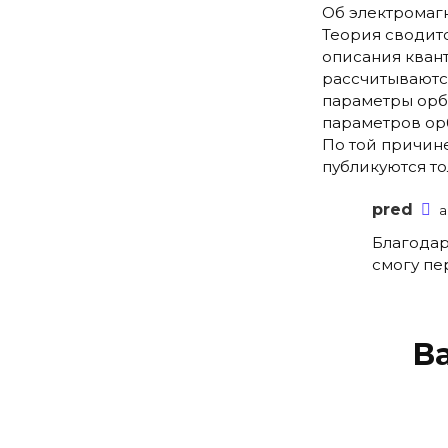
Об электромаг
Теория сводит
описания квант
рассчитываютс
параметры орби
параметров ор
По той причине
публикуются т
pred
а
Благодар
смогу пер
В