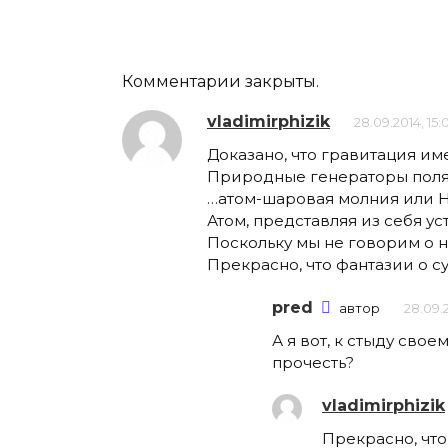
Комментарии закрыты.
vladimirphizik
28.09.2014, 15:
Доказано, что гравитация и
Природные генераторы поля 
…атом-шаровая молния или Н
Атом, представляя из себя ус
Поскольку мы не говорим о н
Прекрасно, что фантазии о 
pred
автор
28.09.20
А я вот, к стыду сво
прочесть?
vladimirphizik
Прекрасно, чт