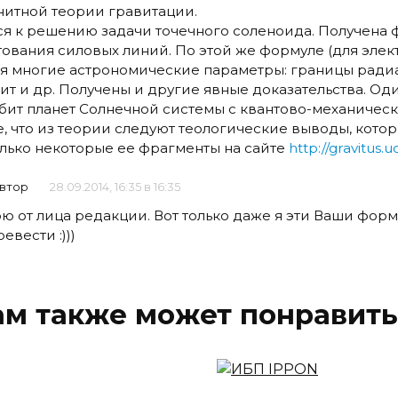
нитной теории гравитации.
ся к решению задачи точечного соленоида. Получена 
ования силовых линий. По этой же формуле (для элект
я многие астрономические параметры: границы радиа
т и др. Получены и другие явные доказательства. Од
бит планет Солнечной системы с квантово-механическ
, что из теории следуют теологические выводы, кото
олько некоторые ее фрагменты на сайте
http://gravitus.u
втор
28.09.2014, 16:35 в 16:35
ю от лица редакции. Вот только даже я эти Ваши фор
евести :)))
ам также может понравить