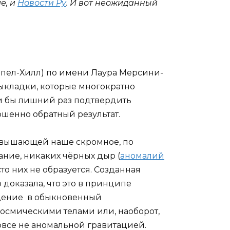
е, и
Новости Ру
. И вот неожиданный
апел-Хилл) по имени Лаура Мерсини-
ыкладки, которые многократно
ли бы лишний раз подтвердить
ршенно обратный результат.
ревышающей наше скромное, по
ние, никаких чёрных дыр (
аномалий
сто них не образуется. Созданная
доказала, что это в принципе
ащение в обыкновенный
осмическими телами или, наоборот,
овсе не аномальной гравитацией.