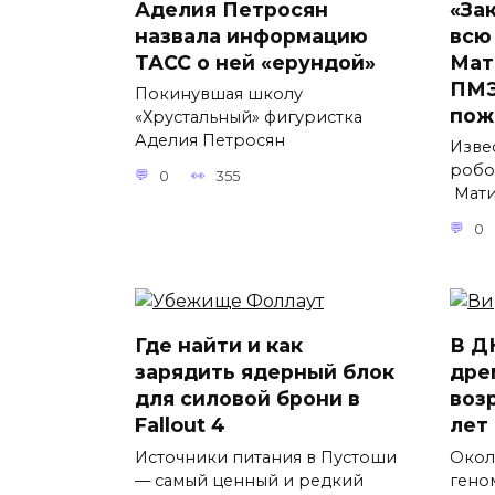
Аделия Петросян
«За
назвала информацию
всю
ТАСС о ней «ерундой»
Мат
ПМЭ
Покинувшая школу
пож
«Хрустальный» фигуристка
Аделия Петросян
Изве
робо
0
355
Мати
0
Где найти и как
В Д
зарядить ядерный блок
дре
для силовой брони в
воз
Fallout 4
лет
Источники питания в Пустоши
Окол
— самый ценный и редкий
гено