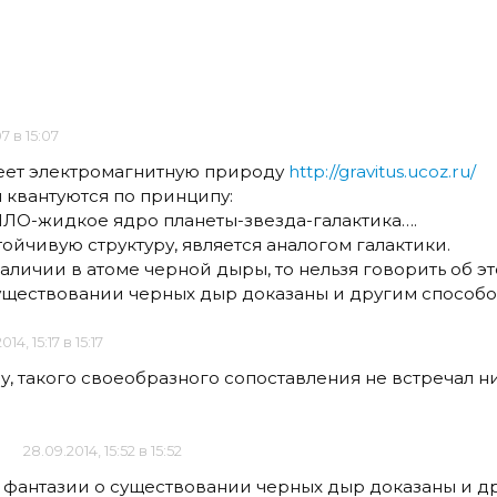
07 в 15:07
меет электромагнитную природу
http://gravitus.ucoz.ru/
квантуются по принципу:
ЛО-жидкое ядро планеты-звезда-галактика….
тойчивую структуру, является аналогом галактики.
аличии в атоме черной дыры, то нельзя говорить об эт
существовании черных дыр доказаны и другим способо
14, 15:17 в 15:17
ему, такого своеобразного сопоставления не встречал н
28.09.2014, 15:52 в 15:52
о фантазии о существовании черных дыр доказаны и д