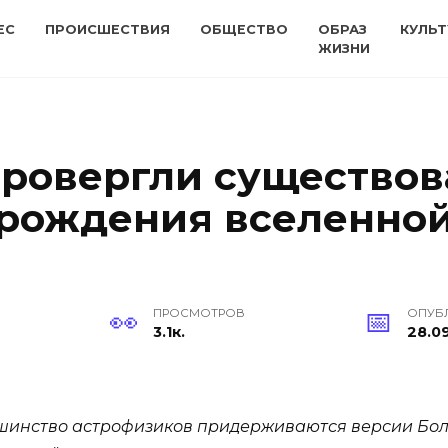
ЕС
ПРОИСШЕСТВИЯ
ОБЩЕСТВО
ОБРАЗ
КУЛЬТ
ЖИЗНИ
ровергли существов
арождения вселенной
ПРОСМОТРОВ
ОПУБ
3.1к.
28.09
инство астрофизиков придерживаются версии Боль