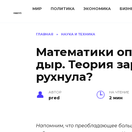
Перейти
МИР
ПОЛИТИКА
ЭКОНОМИКА
БИЗН
к
содержанию
ГЛАВНАЯ
»
НАУКА И ТЕХНИКА
Математики оп
дыр. Теория з
рухнула?
АВТОР
НА ЧТЕНИЕ
pred
2 мин
Напомним, что преобладающее больш