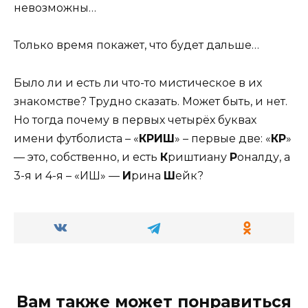
невозможны…
Только время покажет, что будет дальше…
Было ли и есть ли что-то мистическое в их
знакомстве? Трудно сказать. Может быть, и нет.
Но тогда почему в первых четырёх буквах
имени футболиста – «
КРИШ
» – первые две: «
КР
»
— это, собственно, и есть
К
риштиану
Р
оналду, а
3-я и 4-я – «ИШ» —
И
рина
Ш
ейк?
Вам также может понравиться