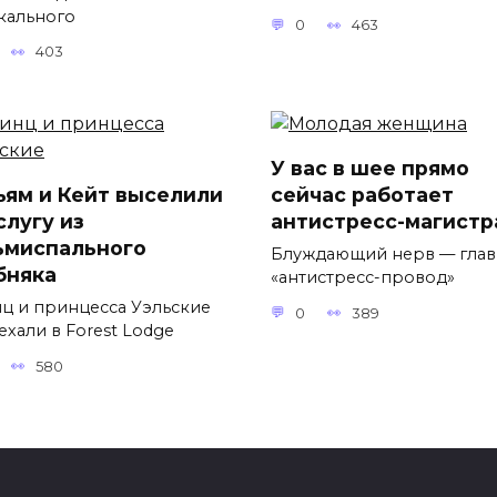
кального
0
463
403
У вас в шее прямо
ьям и Кейт выселили
сейчас работает
слугу из
антистресс-магистр
ьмиспального
Блуждающий нерв — гла
бняка
«антистресс-провод»
ц и принцесса Уэльские
0
389
ехали в Forest Lodge
580