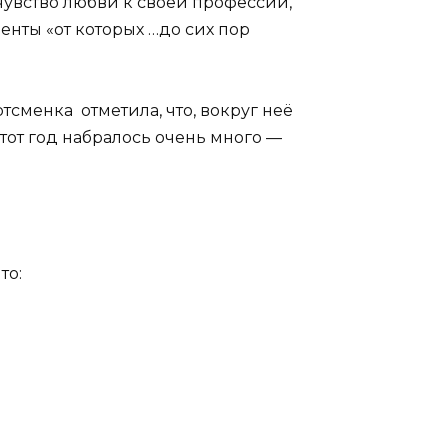
увство любви к своей профессии,
енты «от которых …до сих пор
сменка отметила, что, вокруг неё
тот год набралось очень много —
то: