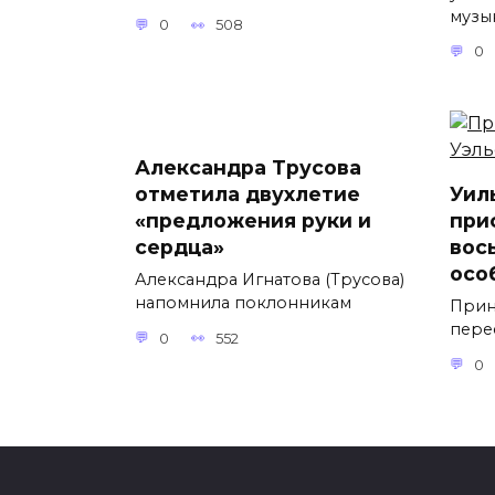
музы
0
508
0
Александра Трусова
отметила двухлетие
Уил
«предложения руки и
при
сердца»
вос
осо
Александра Игнатова (Трусова)
напомнила поклонникам
Прин
пере
0
552
0