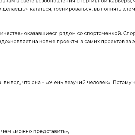
кам в свете возобновления спортивной карьеры; ч
делаешь»: кататься, тренироваться, выполнять элем
ичестве» оказавшиеся рядом со спортсменкой. Спорт
дохновляет на новые проекты, а самих проектов за э
 вывод, что она – «очень везучий человек». Потому ч
 чем «можно представить»,