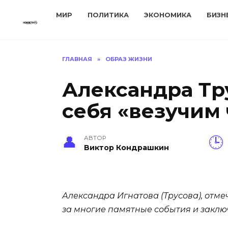
Перейти
МИР
ПОЛИТИКА
ЭКОНОМИКА
БИЗН
к
содержанию
ГЛАВНАЯ
»
ОБРАЗ ЖИЗНИ
Александра Тр
себя «везучим
АВТОР
Виктор Кондрашкин
Александра Игнатова (Трусова), отм
за многие памятные события и заклю