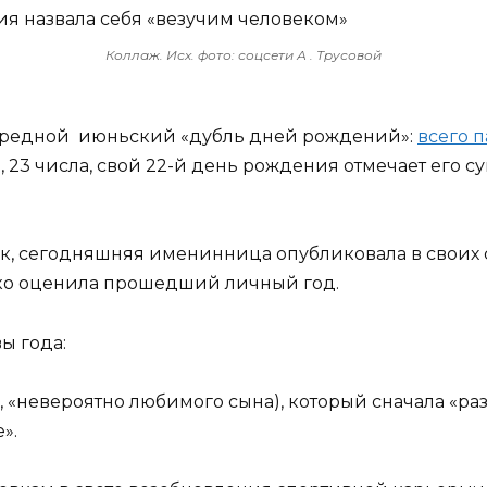
Коллаж. Исх. фото: соцсети А . Трусовой
ередной июньский «дубль дней рождений»:
всего 
я, 23 числа, свой 22-й день рождения отмечает его с
, сегодняшняя именинница опубликовала в своих с
соко оценила прошедший личный год.
ы года:
«невероятно любимого сына), который сначала «разд
».