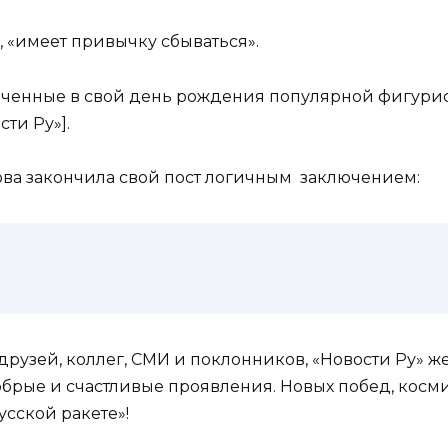
, «имеет привычку сбываться».
тмеченные в свой день рождения популярной фигури
сти Ру»].
ова закончила свой пост логичным заключением:
рузей, коллег, СМИ и поклонников, «Новости Ру» же
обрые и счастливые проявления. Новых побед, косм
сской ракете»!