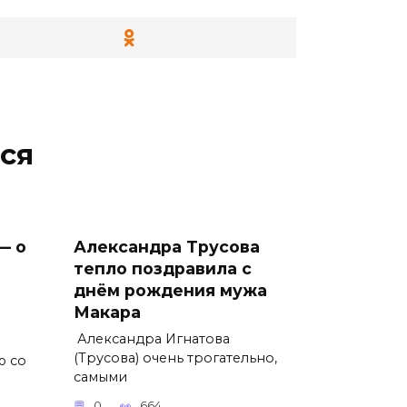
ся
— о
Александра Трусова
тепло поздравила с
днём рождения мужа
Макара
Александра Игнатова
(Трусова) очень трогательно,
ю со
самыми
0
664