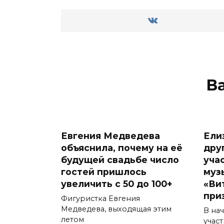
В
Евгения Медведева
Ели
объяснила, почему на её
дру
будущей свадьбе число
уча
гостей пришлось
муз
увеличить с 50 до 100+
«Ви
при
Фигуристка Евгения
Медведева, выходящая этим
В на
летом
учас