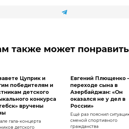
ам также может понравить
завете Цуприк и
Евгений Плющенко 
гим победителям и
переходе сына в
стникам детского
Азербайджан: «Он
ыкального конкурса
оказался не у дел в
тебск» вручены
России»
зы
Ещё раз пояснил ситуаци
сменой спортивного
чале гала-концерта
гражданства
тников детского